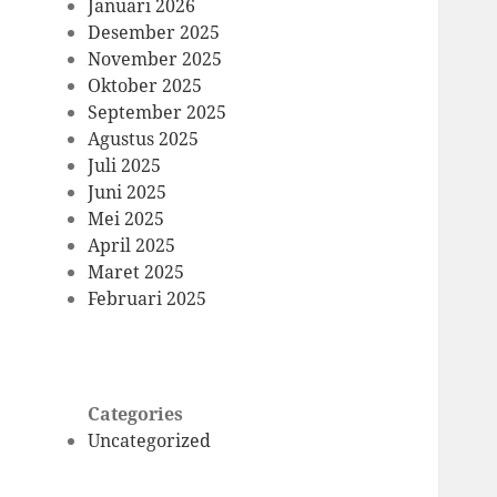
Januari 2026
Desember 2025
November 2025
Oktober 2025
September 2025
Agustus 2025
Juli 2025
Juni 2025
Mei 2025
April 2025
Maret 2025
Februari 2025
Categories
Uncategorized