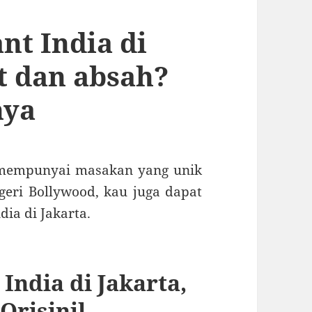
nt India di
at dan absah?
nya
g mempunyai masakan yang unik
egeri Bollywood, kau juga dapat
ia di Jakarta.
India di Jakarta,
Orisinil