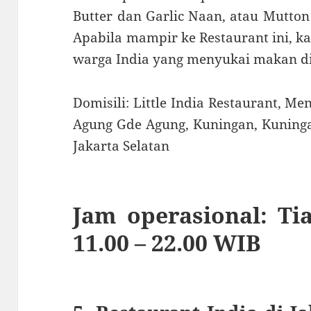
Butter dan Garlic Naan, atau Mutton
Apabila mampir ke Restaurant ini, 
warga India yang menyukai makan di 
Domisili: Little India Restaurant, Me
Agung Gde Agung, Kuningan, Kuninga
Jakarta Selatan
Jam operasional: Tia
11.00 – 22.00 WIB