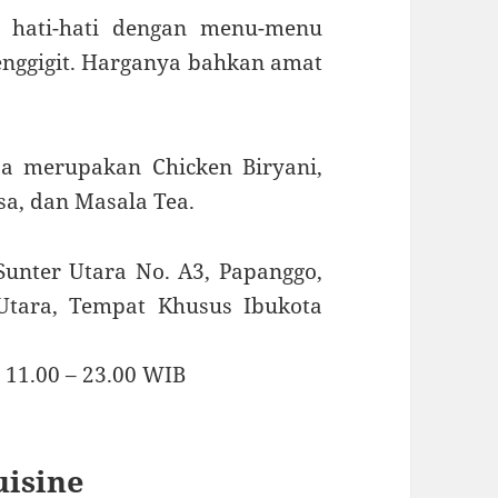
a, hati-hati dengan menu-menu
nggigit. Harganya bahkan amat
a merupakan Chicken Biryani,
sa, dan Masala Tea.
Sunter Utara No. A3, Papanggo,
Utara, Tempat Khusus Ibukota
l 11.00 – 23.00 WIB
uisine