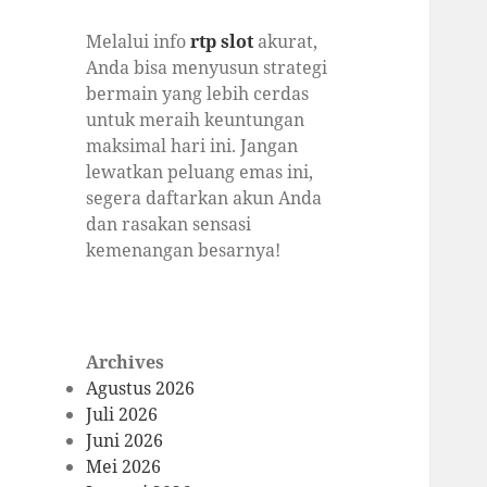
Melalui info
rtp slot
akurat,
Anda bisa menyusun strategi
bermain yang lebih cerdas
untuk meraih keuntungan
maksimal hari ini. Jangan
lewatkan peluang emas ini,
segera daftarkan akun Anda
dan rasakan sensasi
kemenangan besarnya!
Archives
Agustus 2026
Juli 2026
Juni 2026
Mei 2026