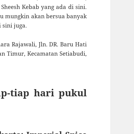
 Sheesh Kebab yang ada di sini.
kau mungkin akan bersua banyak
sini juga.
nara Rajawali, Jln. DR. Baru Hati
n Timur, Kecamatan Setiabudi,
p-tiap hari pukul