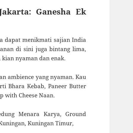
 Jakarta: Ganesha Ek
ta dapat menikmati sajian India
yanan di sini juga bintang lima,
 kian nyaman dan enak.
gan ambience yang nyaman. Kau
ti Bhara Kebab, Paneer Butter
p with Cheese Naan.
 Gedung Menara Karya, Ground
2, Kuningan, Kuningan Timur,