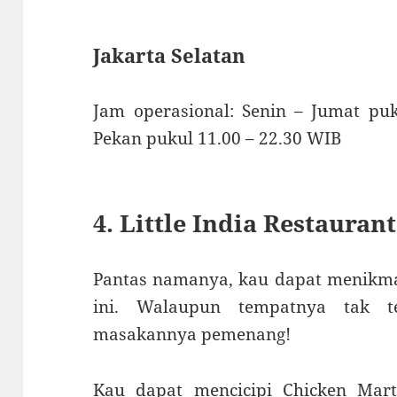
Jakarta Selatan
Jam operasional: Senin – Jumat puk
Pekan pukul 11.00 – 22.30 WIB
4. Little India Restaurant
Pantas namanya, kau dapat menikmat
ini. Walaupun tempatnya tak te
masakannya pemenang!
Kau dapat mencicipi Chicken Mart