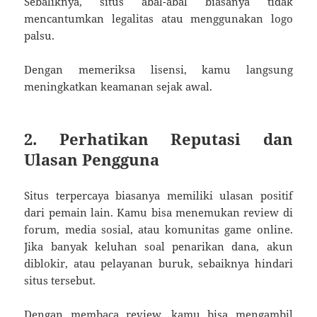
Sebaliknya, situs abal-abal biasanya tidak
mencantumkan legalitas atau menggunakan logo
palsu.
Dengan memeriksa lisensi, kamu langsung
meningkatkan keamanan sejak awal.
2. Perhatikan Reputasi dan
Ulasan Pengguna
Situs terpercaya biasanya memiliki ulasan positif
dari pemain lain. Kamu bisa menemukan review di
forum, media sosial, atau komunitas game online.
Jika banyak keluhan soal penarikan dana, akun
diblokir, atau pelayanan buruk, sebaiknya hindari
situs tersebut.
Dengan membaca review, kamu bisa mengambil