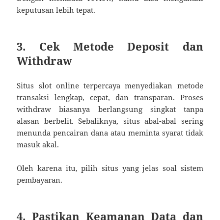
keputusan lebih tepat.
3. Cek Metode Deposit dan
Withdraw
Situs slot online terpercaya menyediakan metode
transaksi lengkap, cepat, dan transparan. Proses
withdraw biasanya berlangsung singkat tanpa
alasan berbelit. Sebaliknya, situs abal-abal sering
menunda pencairan dana atau meminta syarat tidak
masuk akal.
Oleh karena itu, pilih situs yang jelas soal sistem
pembayaran.
4. Pastikan Keamanan Data dan