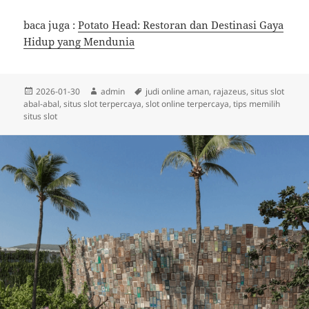
baca juga :
Potato Head: Restoran dan Destinasi Gaya
Hidup yang Mendunia
Diposkan
Penulis
Tag
2026-01-30
admin
judi online aman
,
rajazeus
,
situs slot
pada
abal-abal
,
situs slot terpercaya
,
slot online terpercaya
,
tips memilih
situs slot