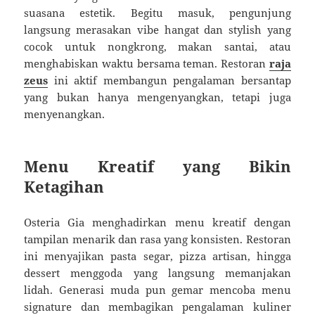
suasana estetik. Begitu masuk, pengunjung
langsung merasakan vibe hangat dan stylish yang
cocok untuk nongkrong, makan santai, atau
menghabiskan waktu bersama teman. Restoran
raja
zeus
ini aktif membangun pengalaman bersantap
yang bukan hanya mengenyangkan, tetapi juga
menyenangkan.
Menu Kreatif yang Bikin
Ketagihan
Osteria Gia menghadirkan menu kreatif dengan
tampilan menarik dan rasa yang konsisten. Restoran
ini menyajikan pasta segar, pizza artisan, hingga
dessert menggoda yang langsung memanjakan
lidah. Generasi muda pun gemar mencoba menu
signature dan membagikan pengalaman kuliner