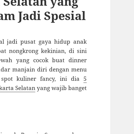
 Selatan yang
m Jadi Spesial
al jadi pusat gaya hidup anak
at nongkrong kekinian, di sini
ewah yang cocok buat dinner
kadar manjain diri dengan menu
spot kuliner fancy, ini dia
5
karta Selatan
yang wajib banget