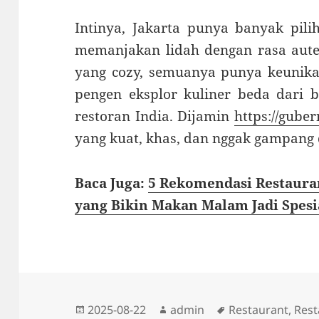
Intinya, Jakarta punya banyak pili
memanjakan lidah dengan rasa aute
yang cozy, semuanya punya keunikan
pengen eksplor kuliner beda dari 
restoran India. Dijamin
https://gube
yang kuat, khas, dan nggak gampang 
Baca Juga:
5 Rekomendasi Restauran
yang Bikin Makan Malam Jadi Spesi
Diposkan
Penulis
Tag
2025-08-22
admin
Restaurant
,
Rest