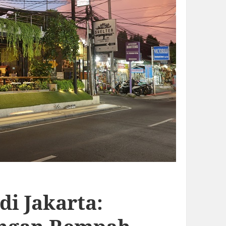
di Jakarta: