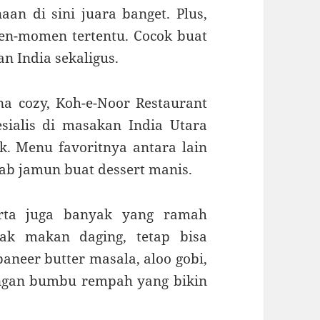
naan di sini juara banget. Plus,
en-momen tertentu. Cocok buat
n India sekaligus.
na cozy, Koh-e-Noor Restaurant
pesialis di masakan India Utara
k. Menu favoritnya antara lain
lab jamun buat dessert manis.
karta juga banyak yang ramah
gak makan daging, tetap bisa
aneer butter masala, aloo gobi,
ngan bumbu rempah yang bikin