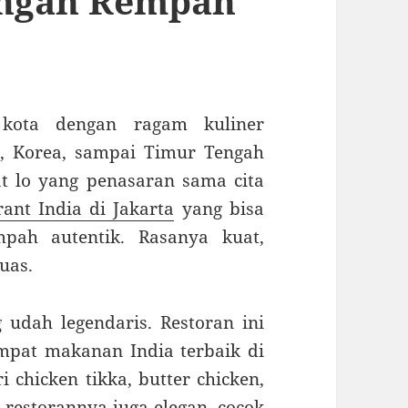
engan Rempah
 kota dengan ragam kuliner
g, Korea, sampai Timur Tengah
t lo yang penasaran sama cita
rant India di Jakarta
yang bisa
pah autentik. Rasanya kuat,
uas.
udah legendaris. Restoran ini
empat makanan India terbaik di
 chicken tikka, butter chicken,
 restorannya juga elegan, cocok