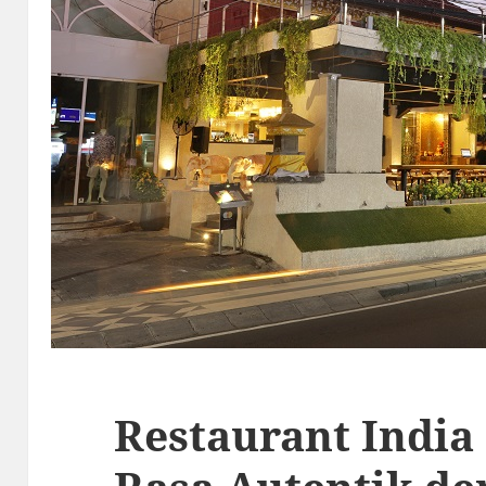
Restaurant India 