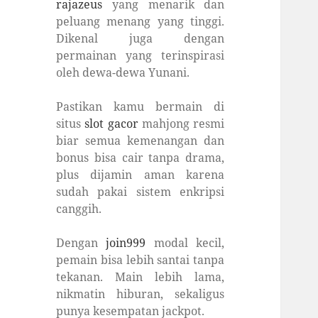
rajazeus
yang menarik dan
peluang menang yang tinggi.
Dikenal juga dengan
permainan yang terinspirasi
oleh dewa-dewa Yunani.
Pastikan kamu bermain di
situs
slot gacor
mahjong resmi
biar semua kemenangan dan
bonus bisa cair tanpa drama,
plus dijamin aman karena
sudah pakai sistem enkripsi
canggih.
Dengan
join999
modal kecil,
pemain bisa lebih santai tanpa
tekanan. Main lebih lama,
nikmatin hiburan, sekaligus
punya kesempatan jackpot.