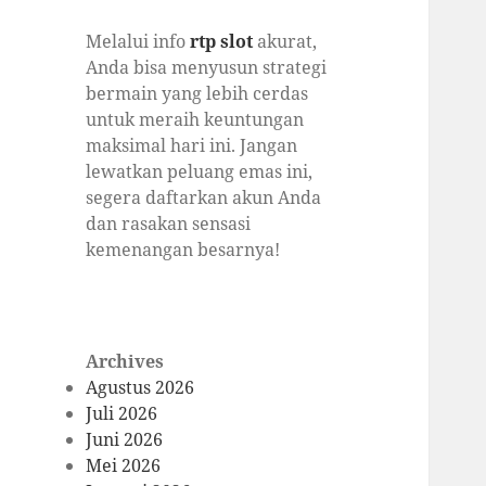
Melalui info
rtp slot
akurat,
Anda bisa menyusun strategi
bermain yang lebih cerdas
untuk meraih keuntungan
maksimal hari ini. Jangan
lewatkan peluang emas ini,
segera daftarkan akun Anda
dan rasakan sensasi
kemenangan besarnya!
Archives
Agustus 2026
Juli 2026
Juni 2026
Mei 2026