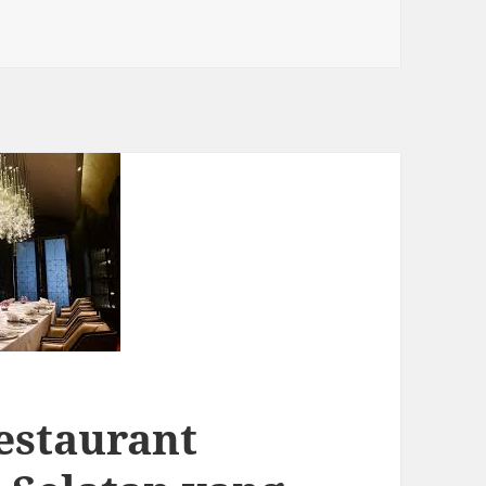
estaurant