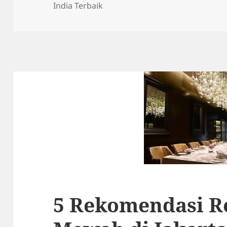
pada
India Terbaik
5 Rekomendasi R