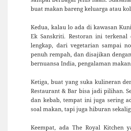
buat makan bareng keluarga atau kol
Kedua, kalau lo ada di kawasan Kun
Ek Sanskriti. Restoran ini terkena
lengkap, dari vegetarian sampai no
penuh rempah, dan disajikan dengan 
bernuansa India, pengalaman makan 
Ketiga, buat yang suka kulineran d
Restaurant & Bar bisa jadi pilihan. 
dan kebab, tempat ini juga sering a
soal makan, tapi juga hiburan sekali
Keempat, ada The Royal Kitchen 