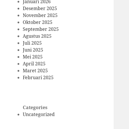
Januari 2026
Desember 2025
November 2025
Oktober 2025
September 2025
Agustus 2025
Juli 2025
Juni 2025
Mei 2025
April 2025
Maret 2025
Februari 2025
Categories
Uncategorized