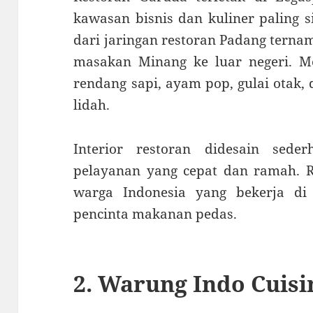
kawasan bisnis dan kuliner paling s
dari jaringan restoran Padang tern
masakan Minang ke luar negeri. Men
rendang sapi, ayam pop, gulai otak,
lidah.
Interior restoran didesain sed
pelayanan yang cepat dan ramah. R
warga Indonesia yang bekerja d
pencinta makanan pedas.
2.
Warung Indo Cuisi