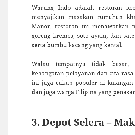
Warung Indo adalah restoran ke
menyajikan masakan rumahan khas
Manor, restoran ini menawarkan 
goreng kremes, soto ayam, dan sat
serta bumbu kacang yang kental.
Walau tempatnya tidak besar,
kehangatan pelayanan dan cita rasa
ini juga cukup populer di kalangan
dan juga warga Filipina yang penasa
3.
Depot Selera – Mak