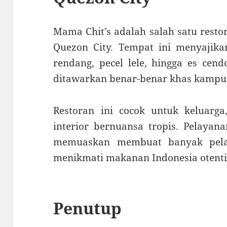
Mama Chit’s adalah salah satu restor
Quezon City. Tempat ini menyajika
rendang, pecel lele, hingga es cend
ditawarkan benar-benar khas kampu
Restoran ini cocok untuk keluarg
interior bernuansa tropis. Pelaya
memuaskan membuat banyak pela
menikmati makanan Indonesia otenti
Penutup