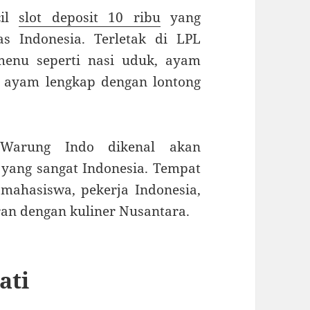
cil
slot deposit 10 ribu
yang
 Indonesia. Terletak di LPL
menu seperti nasi uduk, ayam
e ayam lengkap dengan lontong
 Warung Indo dikenal akan
 yang sangat Indonesia. Tempat
 mahasiswa, pekerja Indonesia,
ran dengan kuliner Nusantara.
ati