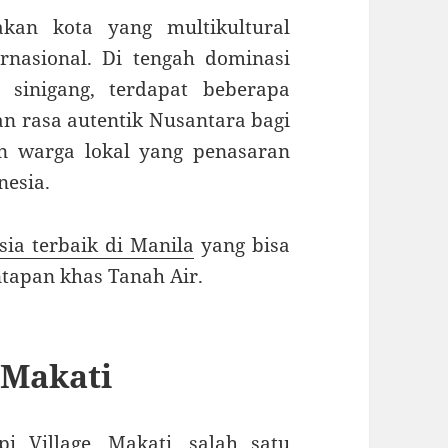
akan kota yang multikultural
rnasional. Di tengah dominasi
 sinigang, terdapat beberapa
n rasa autentik Nusantara bagi
n warga lokal yang penasaran
esia.
sia terbaik di Manila
yang bisa
tapan khas Tanah Air.
 Makati
i Village, Makati, salah satu