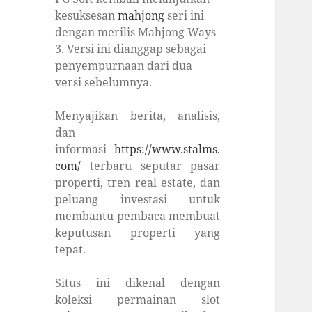
kesuksesan
mahjong
seri ini
dengan merilis Mahjong Ways
3. Versi ini dianggap sebagai
penyempurnaan dari dua
versi sebelumnya.
Menyajikan berita, analisis,
dan
informasi
https://www.stalms.
com/
terbaru seputar pasar
properti, tren real estate, dan
peluang investasi untuk
membantu pembaca membuat
keputusan properti yang
tepat.
Situs ini dikenal dengan
koleksi permainan slot