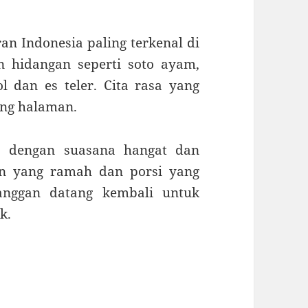
an Indonesia paling terkenal di
n hidangan seperti soto ayam,
ol dan es teler. Cita rasa yang
ng halaman.
a, dengan suasana hangat dan
nan yang ramah dan porsi yang
nggan datang kembali untuk
k.