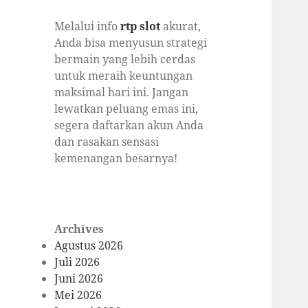
Melalui info
rtp slot
akurat,
Anda bisa menyusun strategi
bermain yang lebih cerdas
untuk meraih keuntungan
maksimal hari ini. Jangan
lewatkan peluang emas ini,
segera daftarkan akun Anda
dan rasakan sensasi
kemenangan besarnya!
Archives
Agustus 2026
Juli 2026
Juni 2026
Mei 2026