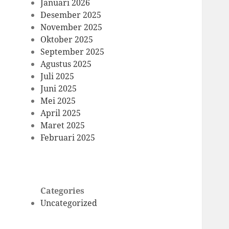
Januari 2026
Desember 2025
November 2025
Oktober 2025
September 2025
Agustus 2025
Juli 2025
Juni 2025
Mei 2025
April 2025
Maret 2025
Februari 2025
Categories
Uncategorized