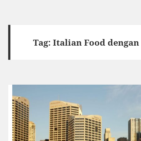
Tag:
Italian Food denga