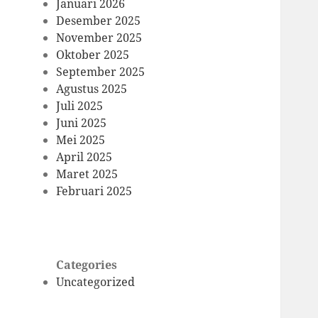
Januari 2026
Desember 2025
November 2025
Oktober 2025
September 2025
Agustus 2025
Juli 2025
Juni 2025
Mei 2025
April 2025
Maret 2025
Februari 2025
Categories
Uncategorized