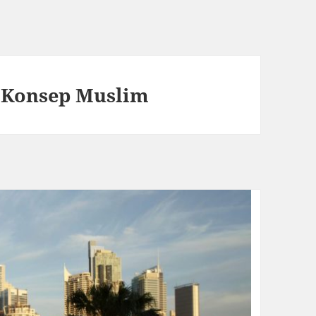
n Konsep Muslim