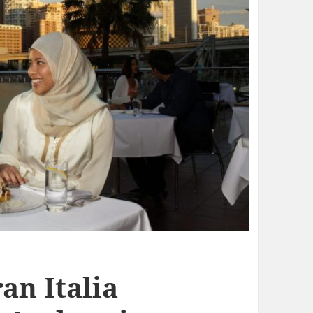
an Italia