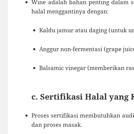
Wine adalah bahan penting dalam sa
halal menggantinya dengan:
Kaldu jamur atau daging (untuk u
Anggur non-fermentasi (grape juice
Balsamic vinegar (memberikan ras
c. Sertifikasi Halal yang 
Proses sertifikasi membutuhkan audi
dan proses masak.