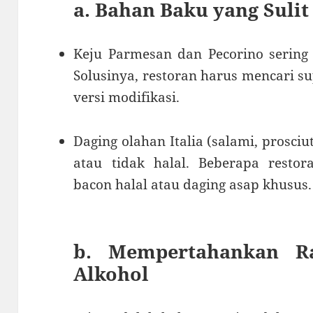
a. Bahan Baku yang Sulit
Keju Parmesan dan Pecorino sering
Solusinya, restoran harus mencari s
versi modifikasi.
Daging olahan Italia (salami, prosc
atau tidak halal. Beberapa resto
bacon halal atau daging asap khusus.
b. Mempertahankan Ra
Alkohol