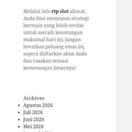
Melalui info
rtp slot
akurat,
Anda bisa menyusun strategi
bermain yang lebih cerdas
untuk meraih keuntungan
maksimal hari ini. Jangan
lewatkan peluang emas ini,
segera daftarkan akun Anda
dan rasakan sensasi
kemenangan besarnya!
Archives
Agustus 2026
Juli 2026
Juni 2026
Mei 2026