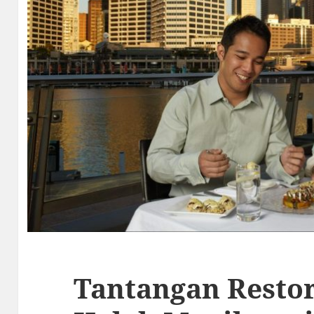
Tantangan Restor