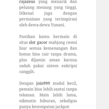
rajazeus
yang menarik dan
peluang menang yang tinggi.
Dikenal juga dengan
permainan yang terinspirasi
oleh dewa-dewa Yunani.
Pastikan kamu bermain di
situs
slot gacor
mahjong resmi
biar semua kemenangan dan
bonus bisa cair tanpa drama,
plus dijamin aman karena
sudah pakai sistem enkripsi
canggih.
Dengan
join999
modal kecil,
pemain bisa lebih santai tanpa
tekanan. Main lebih lama,
nikmatin hiburan, sekaligus
punya kesempatan jackpot.