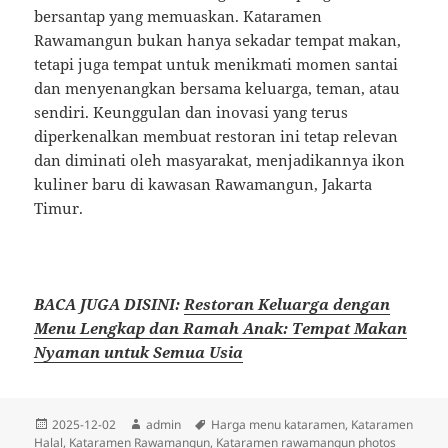
bersantap yang memuaskan. Kataramen
Rawamangun bukan hanya sekadar tempat makan,
tetapi juga tempat untuk menikmati momen santai
dan menyenangkan bersama keluarga, teman, atau
sendiri. Keunggulan dan inovasi yang terus
diperkenalkan membuat restoran ini tetap relevan
dan diminati oleh masyarakat, menjadikannya ikon
kuliner baru di kawasan Rawamangun, Jakarta
Timur.
BACA JUGA DISINI:
Restoran Keluarga dengan
Menu Lengkap dan Ramah Anak: Tempat Makan
Nyaman untuk Semua Usia
Diposkan
Penulis
Tag
2025-12-02
admin
Harga menu kataramen
,
Kataramen
pada
Halal
,
Kataramen Rawamangun
,
Kataramen rawamangun photos