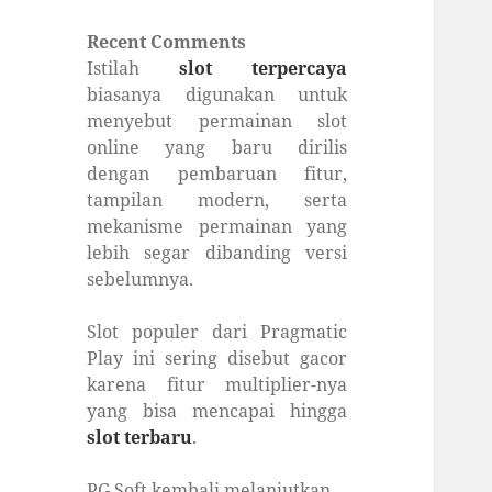
Recent Comments
Istilah
slot terpercaya
biasanya digunakan untuk
menyebut permainan slot
online yang baru dirilis
dengan pembaruan fitur,
tampilan modern, serta
mekanisme permainan yang
lebih segar dibanding versi
sebelumnya.
Slot populer dari Pragmatic
Play ini sering disebut gacor
karena fitur multiplier-nya
yang bisa mencapai hingga
slot terbaru
.
PG Soft kembali melanjutkan