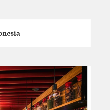
onesia