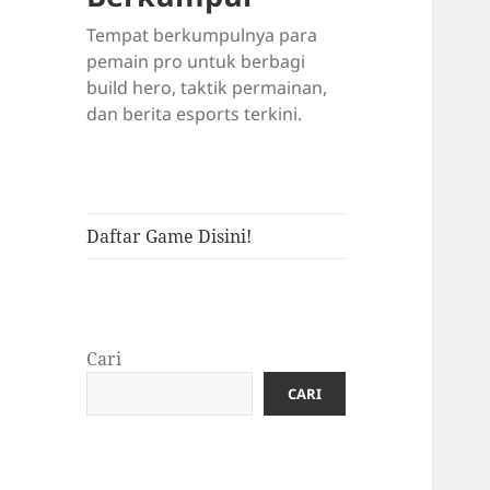
Tempat berkumpulnya para
pemain pro untuk berbagi
build hero, taktik permainan,
dan berita esports terkini.
Daftar Game Disini!
Cari
CARI