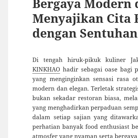
Bergaya Modern d
Menyajikan Cita 
dengan Sentuhan 
Di tengah hiruk-pikuk kuliner J
KINKHAO
hadir sebagai oase bagi 
yang menginginkan sensasi rasa o
modern dan elegan. Terletak strateg
bukan sekadar restoran biasa, mela
yang menghadirkan perpaduan sempur
dalam setiap sajian yang ditawarka
perhatian banyak food enthusiast 
atmosfer yang nyaman serta bergaya