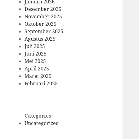
Januari 2026
Desember 2025
November 2025
Oktober 2025
September 2025
Agustus 2025
Juli 2025
Juni 2025
Mei 2025
April 2025
Maret 2025
Februari 2025
Categories
Uncategorized