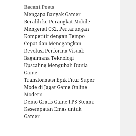
Recent Posts
Mengapa Banyak Gamer
Beralih ke Perangkat Mobile
Mengenal CS2, Pertarungan
Kompetitif dengan Tempo
Cepat dan Menegangkan
Revolusi Performa Visual:
Bagaimana Teknologi
Upscaling Mengubah Dunia
Game
Transformasi Epik Fitur Super
Mode di Jagat Game Online
Modern
Demo Gratis Game FPS Steam:
Kesempatan Emas untuk
Gamer