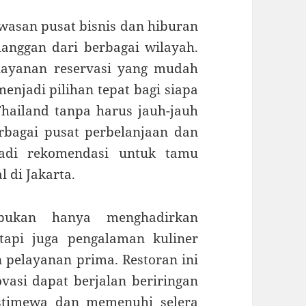
wasan pusat bisnis dan hiburan
anggan dari berbagai wilayah.
layanan reservasi yang mudah
 menjadi pilihan tepat bagi siapa
Thailand tanpa harus jauh-jauh
rbagai pusat perbelanjaan dan
jadi rekomendasi untuk tamu
 di Jakarta.
bukan hanya menghadirkan
tapi juga pengalaman kuliner
pelayanan prima. Restoran ini
asi dapat berjalan beriringan
istimewa dan memenuhi selera