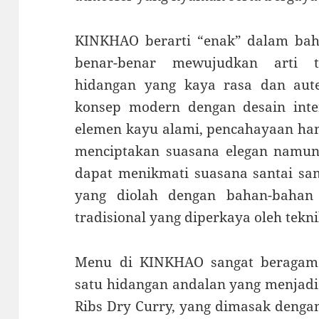
KINKHAO berarti “enak” dalam baha
benar-benar mewujudkan arti t
hidangan yang kaya rasa dan aute
konsep modern dengan desain inte
elemen kayu alami, pencahayaan hang
menciptakan suasana elegan namun 
dapat menikmati suasana santai sa
yang diolah dengan bahan-bahan 
tradisional yang diperkaya oleh tek
Menu di KINKHAO sangat beragam 
satu hidangan andalan yang menjadi 
Ribs Dry Curry, yang dimasak dengan