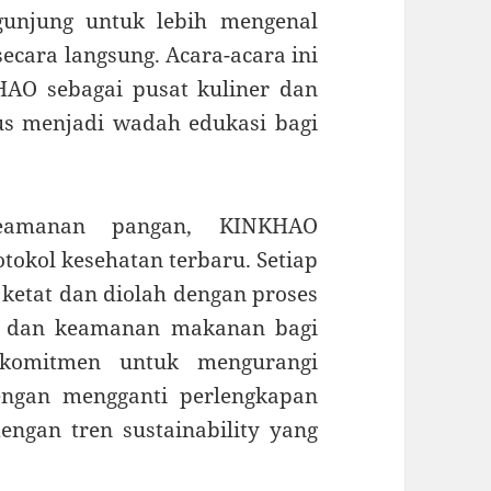
unjung untuk lebih mengenal
cara langsung. Acara-acara ini
AO sebagai pusat kuliner dan
gus menjadi wadah edukasi bagi
eamanan pangan, KINKHAO
tokol kesehatan terbaru. Setiap
 ketat dan diolah dengan proses
as dan keamanan makanan bagi
erkomitmen untuk mengurangi
engan mengganti perlengkapan
ngan tren sustainability yang