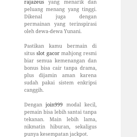
rajazeus
yang menarik dan
peluang menang yang tinggi.
Dikenal juga dengan
permainan yang terinspirasi
oleh dewa-dewa Yunani.
Pastikan kamu bermain di
situs
slot gacor
mahjong resmi
biar semua kemenangan dan
bonus bisa cair tanpa drama,
plus dijamin aman karena
sudah pakai sistem enkripsi
canggih.
Dengan
join999
modal kecil,
pemain bisa lebih santai tanpa
tekanan. Main lebih lama,
nikmatin hiburan, sekaligus
punya kesempatan jackpot.