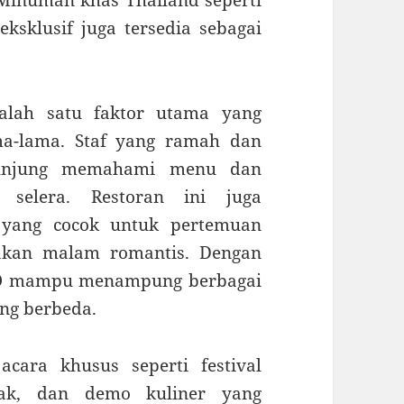
 Minuman khas Thailand seperti
eksklusif juga tersedia sebagai
alah satu faktor utama yang
a-lama. Staf yang ramah dan
gunjung memahami menu dan
 selera. Restoran ini juga
yang cocok untuk pertemuan
makan malam romantis. Dengan
HAO mampu menampung berbagai
ng berbeda.
cara khusus seperti festival
ak, dan demo kuliner yang