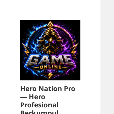
Hero Nation Pro
— Hero
Profesional
Berkumpul