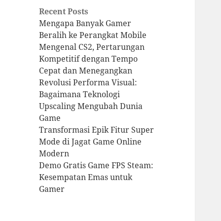
Recent Posts
Mengapa Banyak Gamer
Beralih ke Perangkat Mobile
Mengenal CS2, Pertarungan
Kompetitif dengan Tempo
Cepat dan Menegangkan
Revolusi Performa Visual:
Bagaimana Teknologi
Upscaling Mengubah Dunia
Game
Transformasi Epik Fitur Super
Mode di Jagat Game Online
Modern
Demo Gratis Game FPS Steam:
Kesempatan Emas untuk
Gamer