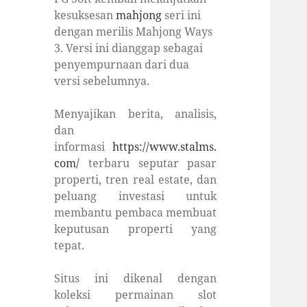
kesuksesan
mahjong
seri ini
dengan merilis Mahjong Ways
3. Versi ini dianggap sebagai
penyempurnaan dari dua
versi sebelumnya.
Menyajikan berita, analisis,
dan
informasi
https://www.stalms.
com/
terbaru seputar pasar
properti, tren real estate, dan
peluang investasi untuk
membantu pembaca membuat
keputusan properti yang
tepat.
Situs ini dikenal dengan
koleksi permainan slot