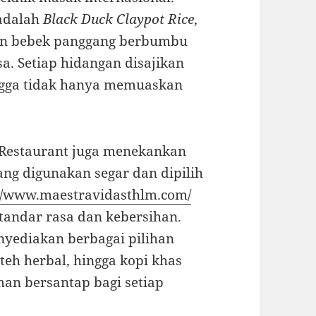
 adalah
Black Duck Claypot Rice
,
an bebek panggang berbumbu
a. Setiap hidangan disajikan
ngga tidak hanya memuaskan
hu Restaurant juga menekankan
ng digunakan segar dan dipilih
://www.maestravidasthlm.com/
tandar rasa dan kebersihan.
enyediakan berbagai pilihan
teh herbal, hingga kopi khas
an bersantap bagi setiap