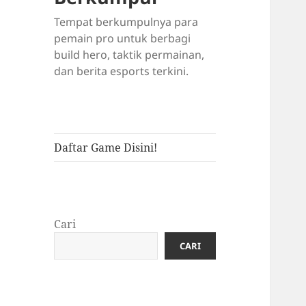
Tempat berkumpulnya para
pemain pro untuk berbagi
build hero, taktik permainan,
dan berita esports terkini.
Daftar Game Disini!
Cari
CARI