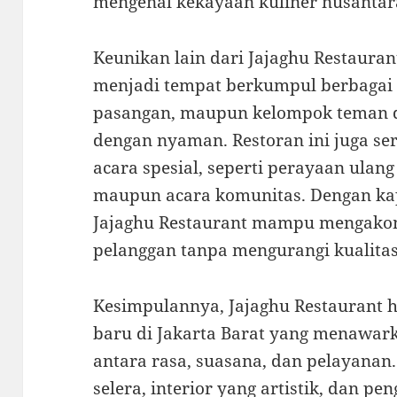
mengenal kekayaan kuliner nusantar
Keunikan lain dari Jajaghu Restaur
menjadi tempat berkumpul berbagai k
pasangan, maupun kelompok teman 
dengan nyaman. Restoran ini juga ser
acara spesial, seperti perayaan ulang
maupun acara komunitas. Dengan kap
Jajaghu Restaurant mampu mengako
pelanggan tanpa mengurangi kualita
Kesimpulannya, Jajaghu Restaurant ha
baru di Jakarta Barat yang menawa
antara rasa, suasana, dan pelayana
selera, interior yang artistik, dan 