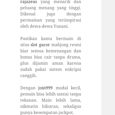
rajazeus
yang menarik dan
peluang menang yang tinggi.
Dikenal juga dengan
permainan yang terinspirasi
oleh dewa-dewa Yunani.
Pastikan kamu bermain di
situs
slot gacor
mahjong resmi
biar semua kemenangan dan
bonus bisa cair tanpa drama,
plus dijamin aman karena
sudah pakai sistem enkripsi
canggih.
Dengan
join999
modal kecil,
pemain bisa lebih santai tanpa
tekanan. Main lebih lama,
nikmatin hiburan, sekaligus
punya kesempatan jackpot.