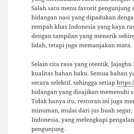
Salah satu menu favorit pengunjung
hidangan nasi yang dipadukan deng
rempah khas Indonesia yang kaya ras
dengan tampilan yang menarik sehi
lidah, tetapi juga memanjakan mata.
Selain cita rasa yang otentik, Jajag
kualitas bahan baku. Semua bahan ya
secara selektif, sehingga setiap
https
hidangan yang disajikan memenuhi s
Tidak hanya itu, restoran ini juga m
minuman, mulai dari jus buah segar, 
Indonesia, yang melengkapi pengalam
pengunjung.