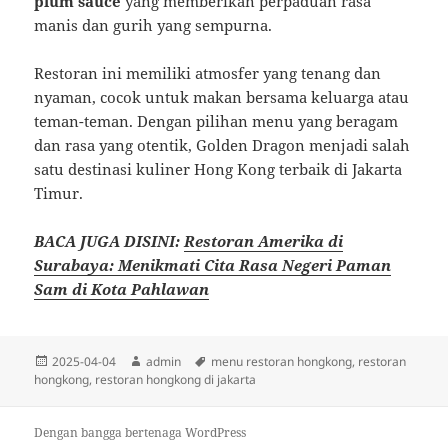
plum sauce
yang memberikan perpaduan rasa
manis dan gurih yang sempurna.
Restoran ini memiliki atmosfer yang tenang dan
nyaman, cocok untuk makan bersama keluarga atau
teman-teman. Dengan pilihan menu yang beragam
dan rasa yang otentik, Golden Dragon menjadi salah
satu destinasi kuliner Hong Kong terbaik di Jakarta
Timur.
BACA JUGA DISINI:
Restoran Amerika di
Surabaya: Menikmati Cita Rasa Negeri Paman
Sam di Kota Pahlawan
Diposkan
Penulis
Tag
2025-04-04
admin
menu restoran hongkong
,
restoran
pada
hongkong
,
restoran hongkong di jakarta
Dengan bangga bertenaga WordPress