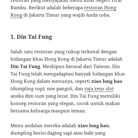
restoran yang menyajikan menu khas Negeri Tirai
Bambu. Berikut adalah beberapa
restoran Hong
Kong
di Jakarta Timur yang wajib Anda coba.
1.
Din Tai Fung
Salah satu restoran yang cukup terkenal dengan
hidangan khas Hong Kong di Jakarta Timur adalah
Din Tai Fung
. Meskipun berasal dari Taiwan, Din
Tai Fung telah mengadaptasi banyak hidangan khas
Hong Kong dalam menunya, seperti
xiao long bao
(dumpling sup), mie pangsit, dan
raja zeus slot
aneka dim sum yang lezat. Din Tai Fung memiliki
konsep restoran yang elegan, cocok untuk makan
bersama keluarga maupun teman.
Menu andalan mereka adalah
xiao long bao
,
dumpling berisi daging sapi atau babi yang