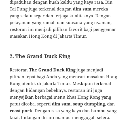
dipadukan dengan kuah kaldu yang kaya rasa. Din
Tai Fung juga terkenal dengan
dim sum
mereka
yang selalu segar dan terjaga kualitasnya. Dengan
pelayanan yang ramah dan suasana yang nyaman,
restoran ini menjadi pilihan favorit bagi penggemar
masakan Hong Kong di Jakarta Timur.
2.
The Grand Duck King
Restoran
The Grand Duck King
juga menjadi
pilihan tepat bagi Anda yang mencari masakan Hong
Kong otentik di Jakarta Timur. Meskipun terkenal
dengan hidangan bebeknya, restoran ini juga
menyajikan berbagai menu khas Hong Kong yang
patut dicoba, seperti
dim sum
,
soup dumpling
, dan
roast pork
. Dengan rasa yang kaya dan bumbu yang
kuat, hidangan di sini mampu menggugah selera.