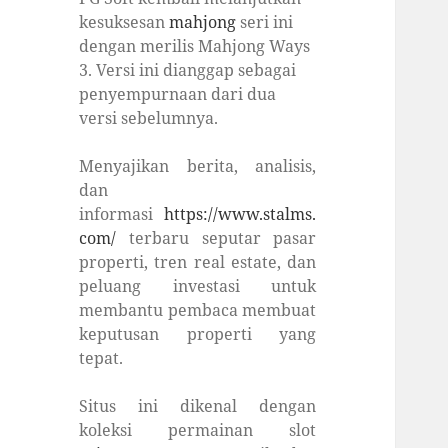
kesuksesan
mahjong
seri ini
dengan merilis Mahjong Ways
3. Versi ini dianggap sebagai
penyempurnaan dari dua
versi sebelumnya.
Menyajikan berita, analisis,
dan
informasi
https://www.stalms.
com/
terbaru seputar pasar
properti, tren real estate, dan
peluang investasi untuk
membantu pembaca membuat
keputusan properti yang
tepat.
Situs ini dikenal dengan
koleksi permainan slot