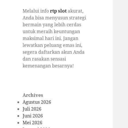
Melalui info
rtp slot
akurat,
Anda bisa menyusun strategi
bermain yang lebih cerdas
untuk meraih keuntungan
maksimal hari ini. Jangan
lewatkan peluang emas ini,
segera daftarkan akun Anda
dan rasakan sensasi
kemenangan besarnya!
Archives
Agustus 2026
Juli 2026
Juni 2026
Mei 2026