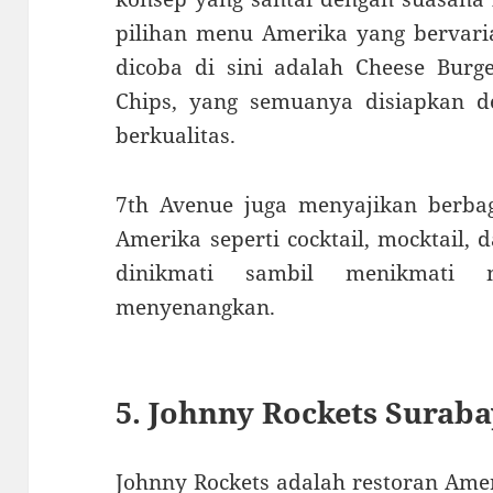
pilihan menu Amerika yang bervari
dicoba di sini adalah Cheese Burg
Chips, yang semuanya disiapkan 
berkualitas.
7th Avenue juga menyajikan berba
Amerika seperti cocktail, mocktail, 
dinikmati sambil menikmati
menyenangkan.
5. Johnny Rockets Surab
Johnny Rockets adalah restoran Ame