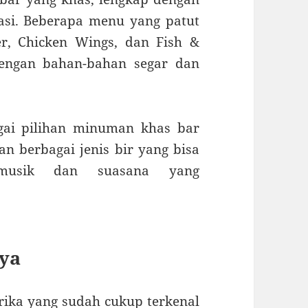
asi. Beberapa menu yang patut
er, Chicken Wings, dan Fish &
dengan bahan-bahan segar dan
gai pilihan minuman khas bar
dan berbagai jenis bir yang bisa
 musik dan suasana yang
aya
rika yang sudah cukup terkenal