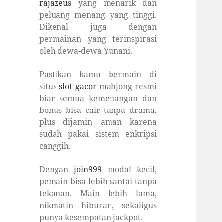
rajazeus
yang menarik dan
peluang menang yang tinggi.
Dikenal juga dengan
permainan yang terinspirasi
oleh dewa-dewa Yunani.
Pastikan kamu bermain di
situs
slot gacor
mahjong resmi
biar semua kemenangan dan
bonus bisa cair tanpa drama,
plus dijamin aman karena
sudah pakai sistem enkripsi
canggih.
Dengan
join999
modal kecil,
pemain bisa lebih santai tanpa
tekanan. Main lebih lama,
nikmatin hiburan, sekaligus
punya kesempatan jackpot.