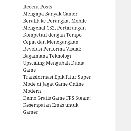
Recent Posts
Mengapa Banyak Gamer
Beralih ke Perangkat Mobile
Mengenal CS2, Pertarungan
Kompetitif dengan Tempo
Cepat dan Menegangkan
Revolusi Performa Visual:
Bagaimana Teknologi
Upscaling Mengubah Dunia
Game
Transformasi Epik Fitur Super
Mode di Jagat Game Online
Modern
Demo Gratis Game FPS Steam:
Kesempatan Emas untuk
Gamer