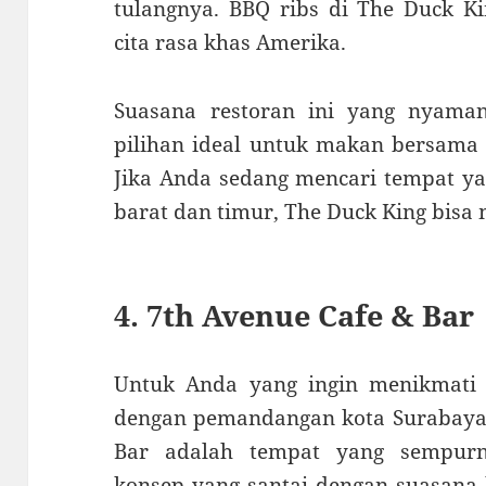
tulangnya. BBQ ribs di The Duck Ki
cita rasa khas Amerika.
Suasana restoran ini yang nyam
pilihan ideal untuk makan bersama 
Jika Anda sedang mencari tempat y
barat dan timur, The Duck King bisa 
4. 7th Avenue Cafe & Bar
Untuk Anda yang ingin menikmati 
dengan pemandangan kota Surabaya 
Bar adalah tempat yang sempurn
konsep yang santai dengan suasana 