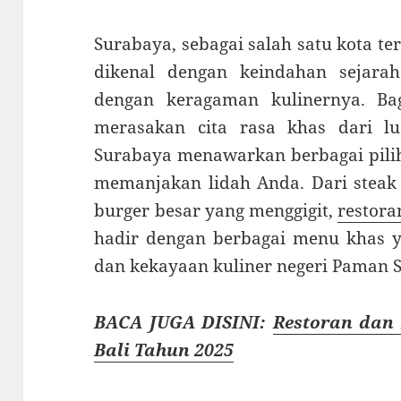
Surabaya, sebagai salah satu kota te
dikenal dengan keindahan sejara
dengan keragaman kulinernya. Bag
merasakan cita rasa khas dari lu
Surabaya menawarkan berbagai pilih
memanjakan lidah Anda. Dari steak
burger besar yang menggigit,
restora
hadir dengan berbagai menu khas
dan kekayaan kuliner negeri Paman 
BACA JUGA DISINI:
Restoran dan 
Bali Tahun 2025