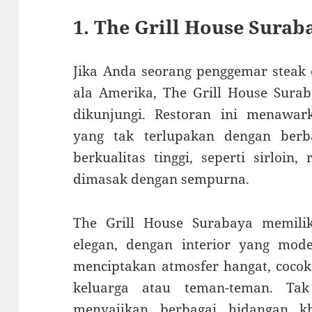
1. The Grill House Surab
Jika Anda seorang penggemar steak
ala Amerika, The Grill House Sura
dikunjungi. Restoran ini menawa
yang tak terlupakan dengan berb
berkualitas tinggi, seperti sirloin,
dimasak dengan sempurna.
The Grill House Surabaya memil
elegan, dengan interior yang mo
menciptakan atmosfer hangat, coc
keluarga atau teman-teman. Ta
menyajikan berbagai hidangan kh