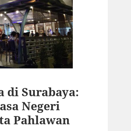
 di Surabaya:
asa Negeri
ta Pahlawan