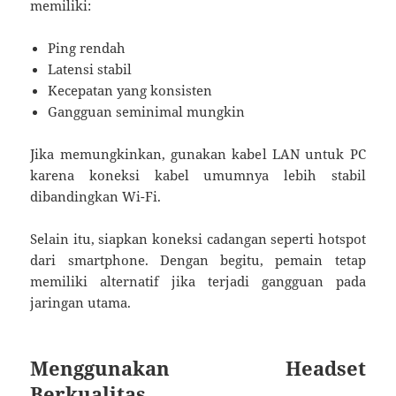
memiliki:
Ping rendah
Latensi stabil
Kecepatan yang konsisten
Gangguan seminimal mungkin
Jika memungkinkan, gunakan kabel LAN untuk PC
karena koneksi kabel umumnya lebih stabil
dibandingkan Wi-Fi.
Selain itu, siapkan koneksi cadangan seperti hotspot
dari smartphone. Dengan begitu, pemain tetap
memiliki alternatif jika terjadi gangguan pada
jaringan utama.
Menggunakan Headset
Berkualitas