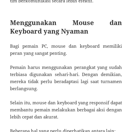
tim berkomunikasi secara lebih efektif.
Menggunakan Mouse dan
Keyboard yang Nyaman
Bagi pemain PC, mouse dan keyboard memiliki
peran yang sangat penting.
Pemain harus menggunakan perangkat yang sudah
terbiasa digunakan sehari-hari. Dengan demikian,
mereka tidak perlu beradaptasi lagi saat turnamen
berlangsung.
Selain itu, mouse dan keyboard yang responsif dapat
membantu pemain melakukan berbagai aksi dengan
lebih cepat dan akurat.
Beberapa hal yang perlu diperhatikan antara lain: