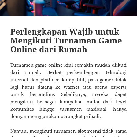
Perlengkapan Wajib untuk
Mengikuti Turnamen Game
Online dari Rumah
Turnamen game online kini semakin mudah diikuti
dari rumah. Berkat perkembangan teknologi
internet dan platform kompetitif, para gamer tidak
lagi harus datang ke warnet atau arena esports
untuk bertanding. Sebaliknya, mereka dapat
mengikuti berbagai kompetisi, mulai dari level
komunitas hingga turnamen nasional, hanya
dengan menggunakan perangkat pribadi.
Namun, mengikuti turnamen
slot resmi
tidak sama