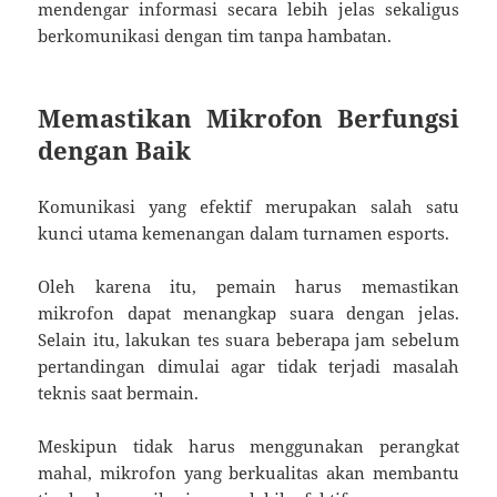
mendengar informasi secara lebih jelas sekaligus
berkomunikasi dengan tim tanpa hambatan.
Memastikan Mikrofon Berfungsi
dengan Baik
Komunikasi yang efektif merupakan salah satu
kunci utama kemenangan dalam turnamen esports.
Oleh karena itu, pemain harus memastikan
mikrofon dapat menangkap suara dengan jelas.
Selain itu, lakukan tes suara beberapa jam sebelum
pertandingan dimulai agar tidak terjadi masalah
teknis saat bermain.
Meskipun tidak harus menggunakan perangkat
mahal, mikrofon yang berkualitas akan membantu