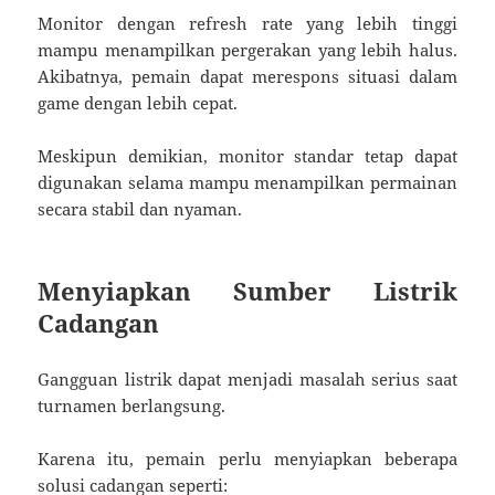
Monitor dengan refresh rate yang lebih tinggi
mampu menampilkan pergerakan yang lebih halus.
Akibatnya, pemain dapat merespons situasi dalam
game dengan lebih cepat.
Meskipun demikian, monitor standar tetap dapat
digunakan selama mampu menampilkan permainan
secara stabil dan nyaman.
Menyiapkan Sumber Listrik
Cadangan
Gangguan listrik dapat menjadi masalah serius saat
turnamen berlangsung.
Karena itu, pemain perlu menyiapkan beberapa
solusi cadangan seperti: