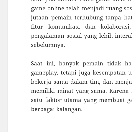
game online telah menjadi ruang so
jutaan pemain terhubung tanpa bata
fitur komunikasi dan kolaboras
pengalaman sosial yang lebih inter
sebelumnya.
Saat ini, banyak pemain tidak h
gameplay, tetapi juga kesempatan
bekerja sama dalam tim, dan menja
memiliki minat yang sama. Karena i
satu faktor utama yang membuat ga
berbagai kalangan.