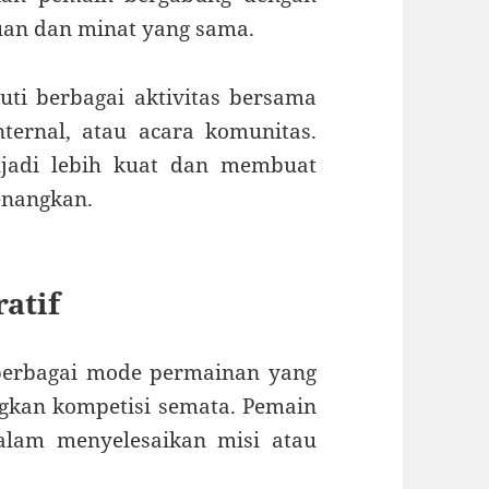
uan dan minat yang sama.
uti berbagai aktivitas bersama
ternal, atau acara komunitas.
njadi lebih kuat dan membuat
nangkan.
atif
erbagai mode permainan yang
kan kompetisi semata. Pemain
alam menyelesaikan misi atau