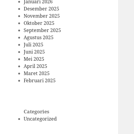
Januari 2026
Desember 2025
November 2025
Oktober 2025
September 2025
Agustus 2025
Juli 2025
Juni 2025
Mei 2025
April 2025
Maret 2025
Februari 2025
Categories
Uncategorized