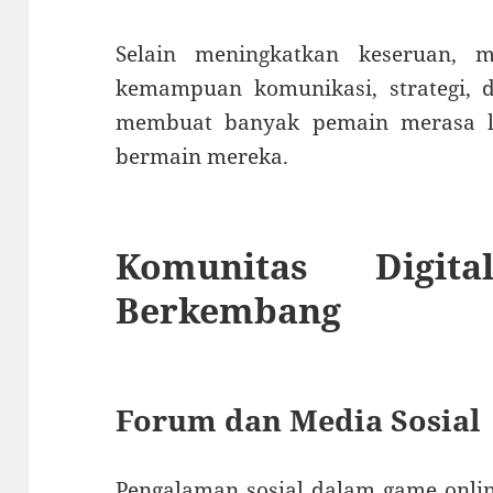
Selain meningkatkan keseruan, m
kemampuan komunikasi, strategi, d
membuat banyak pemain merasa l
bermain mereka.
Komunitas Digit
Berkembang
Forum dan Media Sosial
Pengalaman sosial dalam game onlin