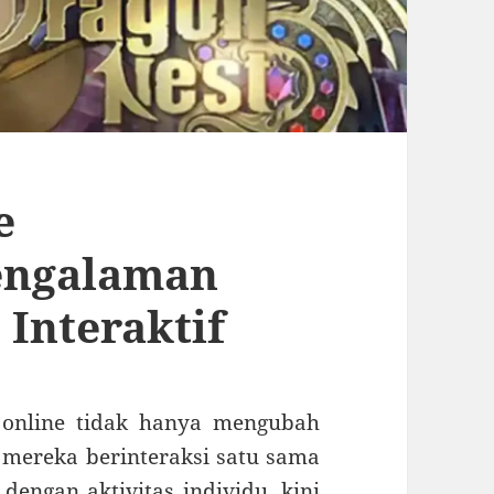
e
engalaman
 Interaktif
online tidak hanya mengubah
a mereka berinteraksi satu sama
 dengan aktivitas individu, kini