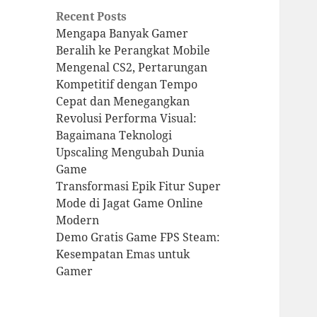
Recent Posts
Mengapa Banyak Gamer
Beralih ke Perangkat Mobile
Mengenal CS2, Pertarungan
Kompetitif dengan Tempo
Cepat dan Menegangkan
Revolusi Performa Visual:
Bagaimana Teknologi
Upscaling Mengubah Dunia
Game
Transformasi Epik Fitur Super
Mode di Jagat Game Online
Modern
Demo Gratis Game FPS Steam:
Kesempatan Emas untuk
Gamer