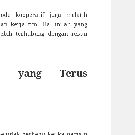
ode kooperatif juga melatih
an kerja tim. Hal inilah yang
ebih terhubung dengan rekan
al yang Terus
e tidak berhenti ketika pemain