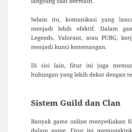
langsung saat bermain.
Selain itu, komunikasi yang lan
menjadi lebih efektif. Dalam ga
Legends, Valorant, atau PUBG, ker
menjadi kunci kemenangan.
Di sisi lain, fitur ini juga me
hubungan yang lebih dekat dengan te
Sistem Guild dan Clan
Banyak game online menyediakan fit
dalam game. Fitur ini memungkin