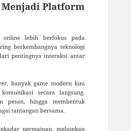
 Menjadi Platform
online lebih berfokus pada
ring berkembangnya teknologi
ri pentingnya interaksi antar
yer, banyak game modern kini
 komunikasi secara langsung.
im pesan, hingga membentuk
agai tantangan bersama.
 sekadar permainan, melainkan