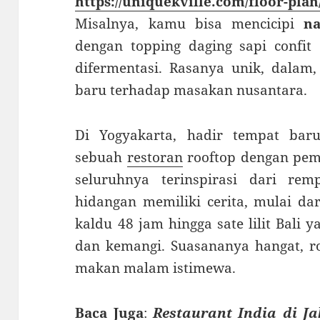
https://uniquekville.com/floor-plan
Misalnya, kamu bisa mencicipi
na
dengan topping daging sapi confi
difermentasi. Rasanya unik, dala
baru terhadap masakan nusantara.
Di Yogyakarta, hadir tempat ba
sebuah
restoran
rooftop dengan pe
seluruhnya terinspirasi dari rem
hidangan memiliki cerita, mulai d
kaldu 48 jam hingga sate lilit Bali 
dan kemangi. Suasananya hangat, ro
makan malam istimewa.
Baca Juga
:
Restaurant India di J