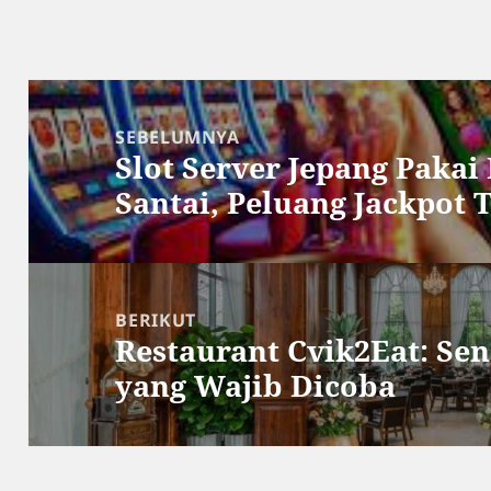
Navigasi
pos
SEBELUMNYA
Slot Server Jepang Pakai 
Pos
Santai, Peluang Jackpot 
sebelumnya:
BERIKUT
Restaurant Cvik2Eat: Se
Pos
yang Wajib Dicoba
berikutnya: