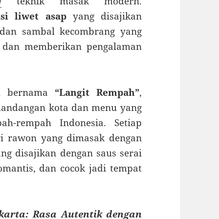
/
teknik masak modern.
si liwet asap
yang disajikan
t dan sambal kecombrang yang
m, dan memberikan pengalaman
ru bernama
“Langit Rempah”
,
mandangan kota dan menu yang
pah-rempah Indonesia. Setiap
ari rawon yang dimasak dengan
yang disajikan dengan saus serai
mantis, dan cocok jadi tempat
akarta: Rasa Autentik dengan