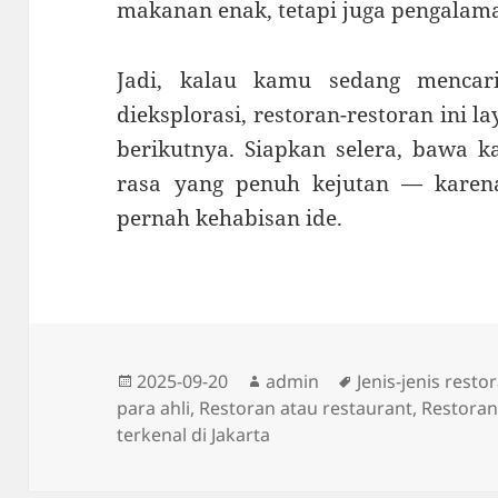
makanan enak, tetapi juga pengalam
Jadi, kalau kamu sedang menca
dieksplorasi, restoran-restoran ini
berikutnya. Siapkan selera, bawa k
rasa yang penuh kejutan — karena
pernah kehabisan ide.
Diposkan
Penulis
Tag
2025-09-20
admin
Jenis-jenis resto
pada
para ahli
,
Restoran atau restaurant
,
Restora
terkenal di Jakarta