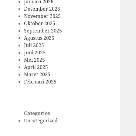
Januari 2026
Desember 2025
November 2025
Oktober 2025
September 2025
Agustus 2025
Juli 2025
Juni 2025
Mei 2025
April 2025
Maret 2025
Februari 2025
Categories
Uncategorized