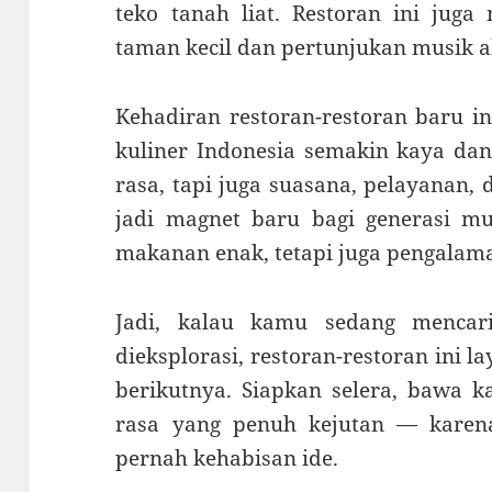
teko tanah liat. Restoran ini juga
taman kecil dan pertunjukan musik ak
Kehadiran restoran-restoran baru i
kuliner Indonesia semakin kaya dan
rasa, tapi juga suasana, pelayanan, 
jadi magnet baru bagi generasi m
makanan enak, tetapi juga pengalam
Jadi, kalau kamu sedang menca
dieksplorasi, restoran-restoran ini
berikutnya. Siapkan selera, bawa k
rasa yang penuh kejutan — karena
pernah kehabisan ide.