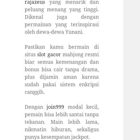
rajazeus
yang menarik dan
peluang menang yang tinggi.
Dikenal juga dengan
permainan yang terinspirasi
oleh dewa-dewa Yunani.
Pastikan kamu bermain di
situs
slot gacor
mahjong resmi
biar semua kemenangan dan
bonus bisa cair tanpa drama,
plus dijamin aman karena
sudah pakai sistem enkripsi
canggih.
Dengan
join999
modal kecil,
pemain bisa lebih santai tanpa
tekanan. Main lebih lama,
nikmatin hiburan, sekaligus
punya kesempatan jackpot.