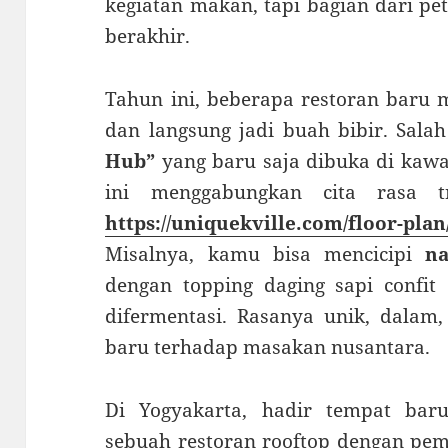
kegiatan makan, tapi bagian dari pe
berakhir.
Tahun ini, beberapa restoran baru m
dan langsung jadi buah bibir. Sala
Hub”
yang baru saja dibuka di kawas
ini menggabungkan cita rasa tr
https://uniquekville.com/floor-plan
Misalnya, kamu bisa mencicipi
na
dengan topping daging sapi confi
difermentasi. Rasanya unik, dala
baru terhadap masakan nusantara.
Di Yogyakarta, hadir tempat ba
sebuah
restoran
rooftop dengan pe