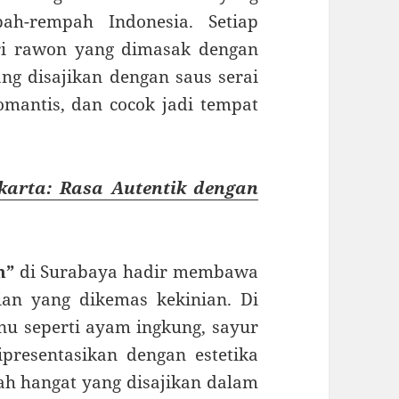
pah-rempah Indonesia. Setiap
ari rawon yang dimasak dengan
yang disajikan dengan saus serai
mantis, dan cocok jadi tempat
akarta: Rasa Autentik dengan
n”
di Surabaya hadir membawa
an yang dikemas kekinian. Di
u seperti ayam ingkung, sayur
resentasikan dengan estetika
h hangat yang disajikan dalam