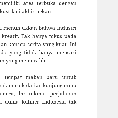
 memiliki area terbuka dengan
ustik di akhir pekan.
ni menunjukkan bahwa industri
 kreatif. Tak hanya fokus pada
dan konsep cerita yang kuat. Ini
uda yang tidak hanya mencari
an yang memorable.
ri tempat makan baru untuk
 layak masuk daftar kunjunganmu
amera, dan nikmati perjalanan
 dunia kuliner Indonesia tak