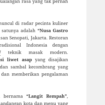
tualangan rasa yang tak pernah
uncul di radar pecinta kuliner
h satunya adalah
“Nusa Gastro
an Senopati, Jakarta. Restoran
adisional Indonesia dengan
/
teknik masak modern.
si liwet asap
yang disajikan
t dan sambal kecombrang yang
m, dan memberikan pengalaman
ru bernama
“Langit Rempah”
,
mandangan kota dan menu yang