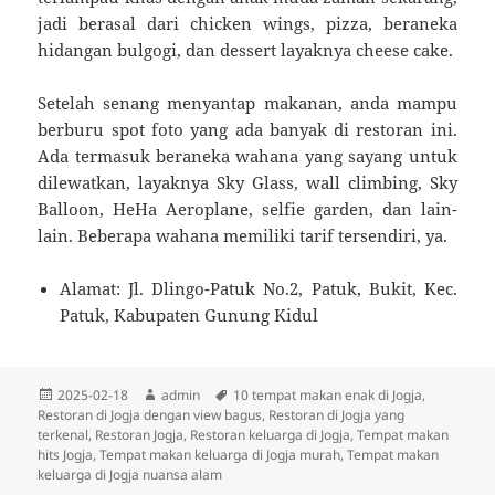
jadi berasal dari chicken wings, pizza, beraneka
hidangan bulgogi, dan dessert layaknya cheese cake.
Setelah senang menyantap makanan, anda mampu
berburu spot foto yang ada banyak di restoran ini.
Ada termasuk beraneka wahana yang sayang untuk
dilewatkan, layaknya Sky Glass, wall climbing, Sky
Balloon, HeHa Aeroplane, selfie garden, dan lain-
lain. Beberapa wahana memiliki tarif tersendiri, ya.
Alamat: Jl. Dlingo-Patuk No.2, Patuk, Bukit, Kec.
Patuk, Kabupaten Gunung Kidul
Diposkan
Penulis
Tag
2025-02-18
admin
10 tempat makan enak di Jogja
,
pada
Restoran di Jogja dengan view bagus
,
Restoran di Jogja yang
terkenal
,
Restoran Jogja
,
Restoran keluarga di Jogja
,
Tempat makan
hits Jogja
,
Tempat makan keluarga di Jogja murah
,
Tempat makan
keluarga di Jogja nuansa alam