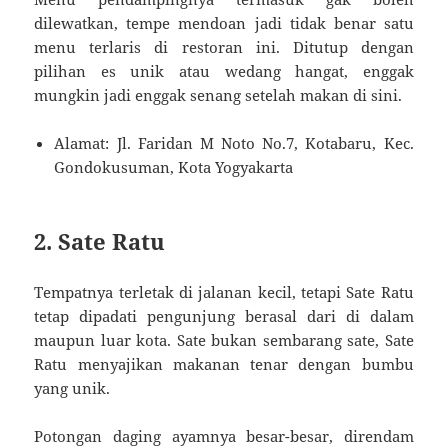
dilewatkan, tempe mendoan jadi tidak benar satu
menu terlaris di restoran ini. Ditutup dengan
pilihan es unik atau wedang hangat, enggak
mungkin jadi enggak senang setelah makan di sini.
Alamat: Jl. Faridan M Noto No.7, Kotabaru, Kec.
Gondokusuman, Kota Yogyakarta
2. Sate Ratu
Tempatnya terletak di jalanan kecil, tetapi Sate Ratu
tetap dipadati pengunjung berasal dari di dalam
maupun luar kota. Sate bukan sembarang sate, Sate
Ratu menyajikan makanan tenar dengan bumbu
yang unik.
Potongan daging ayamnya besar-besar, direndam