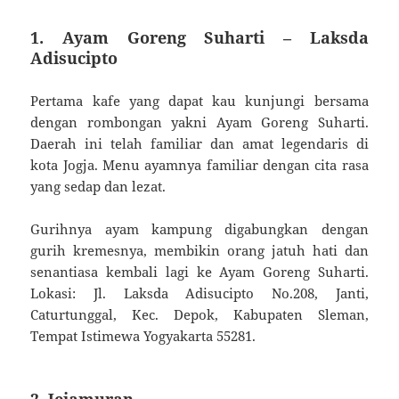
1. Ayam Goreng Suharti – Laksda
Adisucipto
Pertama kafe yang dapat kau kunjungi bersama
dengan rombongan yakni Ayam Goreng Suharti.
Daerah ini telah familiar dan amat legendaris di
kota Jogja. Menu ayamnya familiar dengan cita rasa
yang sedap dan lezat.
Gurihnya ayam kampung digabungkan dengan
gurih kremesnya, membikin orang jatuh hati dan
senantiasa kembali lagi ke Ayam Goreng Suharti.
Lokasi: Jl. Laksda Adisucipto No.208, Janti,
Caturtunggal, Kec. Depok, Kabupaten Sleman,
Tempat Istimewa Yogyakarta 55281.