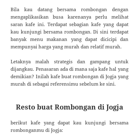
Bila kau datang bersama rombongan dengan
mengaplikasikan busa karenanya perlu melihat
saran kafe ini. Terdapat sebagian kafe yang dapat
kau kunjungi bersama rombongan. Di sini terdapat
banyak menu makanan yang dapat dicicipi dan
mempunyai harga yang murah dan relatif murah.
Letaknya malah strategis dan gampang untuk
dijangkau. Penasaran ada di mana saja kafe hal yang
demikian? Inilah kafe buat rombongan di Jogja yang
murah di sebagai referensimu sebelum ke sini.
Resto buat Rombongan di Jogja
berikut kafe yang dapat kau kunjungi bersama
rombonganmu di Jogja: