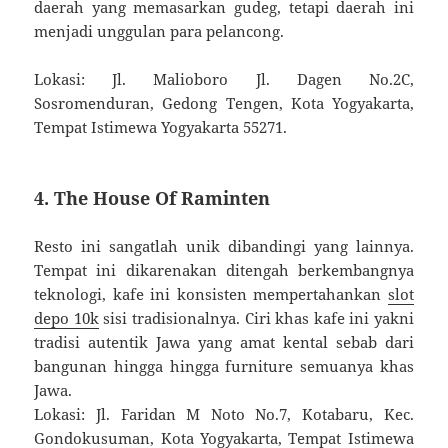
daerah yang memasarkan gudeg, tetapi daerah ini
menjadi unggulan para pelancong.
Lokasi: Jl. Malioboro Jl. Dagen No.2C,
Sosromenduran, Gedong Tengen, Kota Yogyakarta,
Tempat Istimewa Yogyakarta 55271.
4. The House Of Raminten
Resto ini sangatlah unik dibandingi yang lainnya.
Tempat ini dikarenakan ditengah berkembangnya
teknologi, kafe ini konsisten mempertahankan
slot
depo 10k
sisi tradisionalnya. Ciri khas kafe ini yakni
tradisi autentik Jawa yang amat kental sebab dari
bangunan hingga hingga furniture semuanya khas
Jawa.
Lokasi: Jl. Faridan M Noto No.7, Kotabaru, Kec.
Gondokusuman, Kota Yogyakarta, Tempat Istimewa