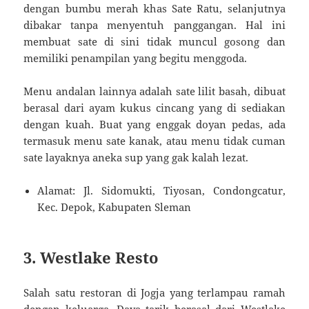
dengan bumbu merah khas Sate Ratu, selanjutnya
dibakar tanpa menyentuh panggangan. Hal ini
membuat sate di sini tidak muncul gosong dan
memiliki penampilan yang begitu menggoda.
Menu andalan lainnya adalah sate lilit basah, dibuat
berasal dari ayam kukus cincang yang di sediakan
dengan kuah. Buat yang enggak doyan pedas, ada
termasuk menu sate kanak, atau menu tidak cuman
sate layaknya aneka sup yang gak kalah lezat.
Alamat: Jl. Sidomukti, Tiyosan, Condongcatur,
Kec. Depok, Kabupaten Sleman
3. Westlake Resto
Salah satu restoran di Jogja yang terlampau ramah