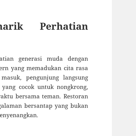
arik Perhatian
hatian generasi muda dengan
ern yang memadukan cita rasa
u masuk, pengunjung langsung
 yang cocok untuk nongkrong,
aktu bersama teman. Restoran
galaman bersantap yang bukan
menyenangkan.