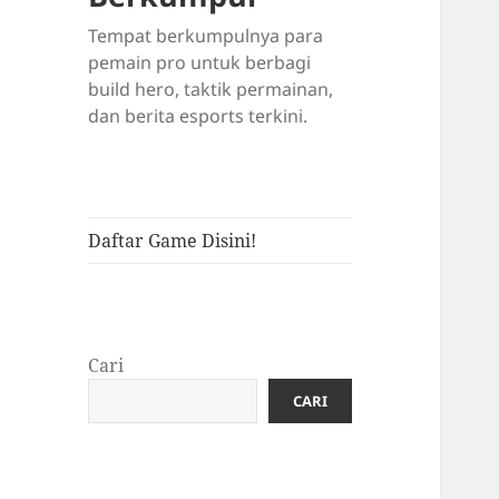
Tempat berkumpulnya para
pemain pro untuk berbagi
build hero, taktik permainan,
dan berita esports terkini.
Daftar Game Disini!
Cari
CARI