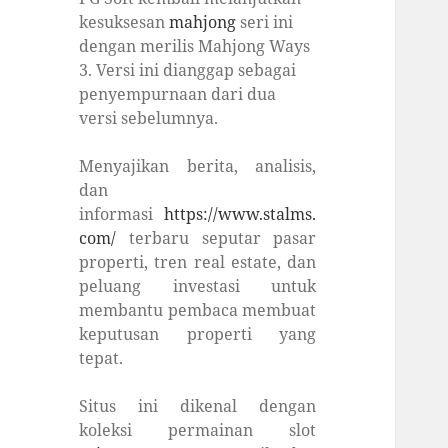
kesuksesan
mahjong
seri ini
dengan merilis Mahjong Ways
3. Versi ini dianggap sebagai
penyempurnaan dari dua
versi sebelumnya.
Menyajikan berita, analisis,
dan
informasi
https://www.stalms.
com/
terbaru seputar pasar
properti, tren real estate, dan
peluang investasi untuk
membantu pembaca membuat
keputusan properti yang
tepat.
Situs ini dikenal dengan
koleksi permainan slot