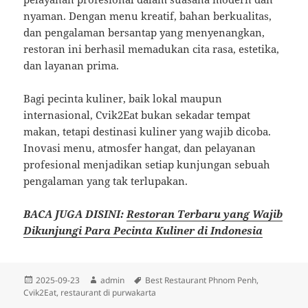
nyaman. Dengan menu kreatif, bahan berkualitas,
dan pengalaman bersantap yang menyenangkan,
restoran ini berhasil memadukan cita rasa, estetika,
dan layanan prima.
Bagi pecinta kuliner, baik lokal maupun
internasional, Cvik2Eat bukan sekadar tempat
makan, tetapi destinasi kuliner yang wajib dicoba.
Inovasi menu, atmosfer hangat, dan pelayanan
profesional menjadikan setiap kunjungan sebuah
pengalaman yang tak terlupakan.
BACA JUGA DISINI:
Restoran Terbaru yang Wajib
Dikunjungi Para Pecinta Kuliner di Indonesia
Diposkan
Penulis
Tag
2025-09-23
admin
Best Restaurant Phnom Penh
,
pada
Cvik2Eat
,
restaurant di purwakarta