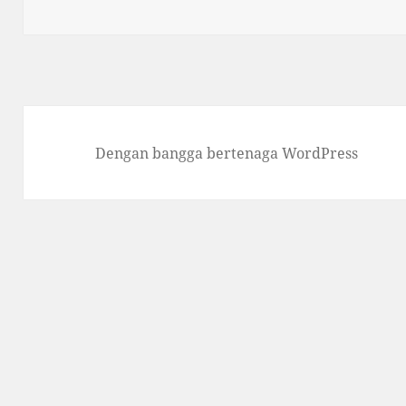
Dengan bangga bertenaga WordPress