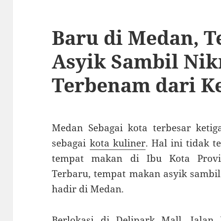
Baru di Medan, 
Asyik Sambil Nik
Terbenam dari K
Medan Sebagai kota terbesar ketig
sebagai
kota kuliner
. Hal ini tidak 
tempat makan di Ibu Kota Provi
Terbaru, tempat makan asyik sambi
hadir di Medan.
Berlokasi di Delipark Mall, Jalan