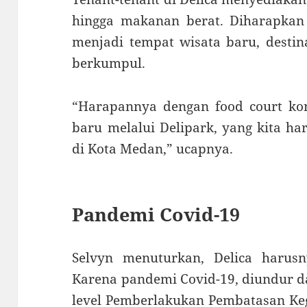
hingga makanan berat. Diharapkan 
menjadi tempat wisata baru, destin
berkumpul.
“Harapannya dengan food court k
baru melalui Delipark, yang kita ha
di Kota Medan,” ucapnya.
Pandemi Covid-19
Selvyn menuturkan, Delica harus
Karena pandemi Covid-19, diundur da
level Pemberlakukan Pembatasan Ke