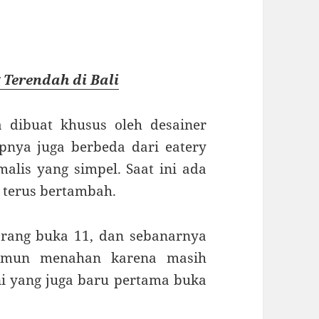
 Terendah di Bali
a dibuat khusus oleh desainer
pnya juga berbeda dari eatery
lis yang simpel. Saat ini ada
 terus bertambah.
arang buka 11, dan sebanarnya
amun menahan karena masih
ni yang juga baru pertama buka