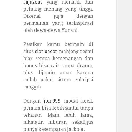
rajazeus
yang menarik dan
peluang menang yang tinggi.
Dikenal juga dengan
permainan yang terinspirasi
oleh dewa-dewa Yunani.
Pastikan kamu bermain di
situs
slot gacor
mahjong resmi
biar semua kemenangan dan
bonus bisa cair tanpa drama,
plus dijamin aman karena
sudah pakai sistem enkripsi
canggih.
Dengan
join999
modal kecil,
pemain bisa lebih santai tanpa
tekanan. Main lebih lama,
nikmatin hiburan, sekaligus
punya kesempatan jackpot.