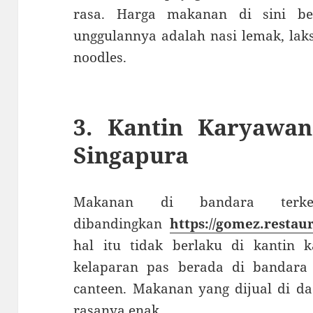
rasa. Harga makanan di sini b
unggulannya adalah nasi lemak, lak
noodles.
3. Kantin Karyawa
Singapura
Makanan di bandara terk
dibandingkan
https://gomez.restaur
hal itu tidak berlaku di kantin k
kelaparan pas berada di bandara i
canteen. Makanan yang dijual di da
rasanya enak.