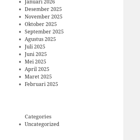
Januari 2026
Desember 2025
November 2025
Oktober 2025
September 2025
Agustus 2025
Juli 2025
Juni 2025
Mei 2025
April 2025
Maret 2025
Februari 2025
Categories
Uncategorized