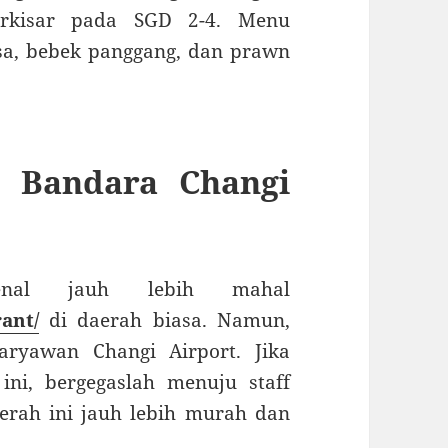
erkisar pada SGD 2-4. Menu
sa, bebek panggang, dan prawn
n Bandara Changi
enal jauh lebih mahal
ant/
di daerah biasa. Namun,
aryawan Changi Airport. Jika
ni, bergegaslah menuju staff
erah ini jauh lebih murah dan