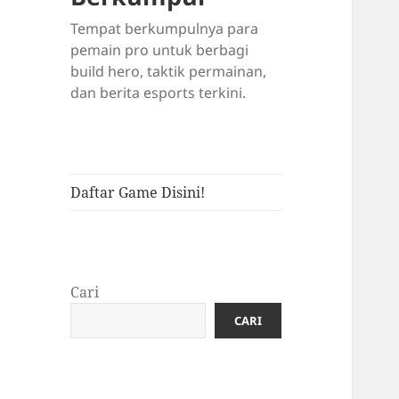
Tempat berkumpulnya para
pemain pro untuk berbagi
build hero, taktik permainan,
dan berita esports terkini.
Daftar Game Disini!
Cari
CARI