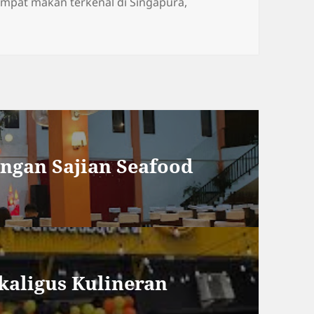
mpat makan terkenal di Singapura
,
ngan Sajian Seafood
kaligus Kulineran