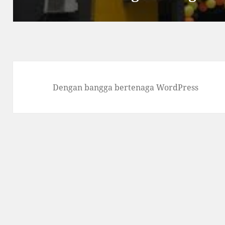
Dengan bangga bertenaga WordPress