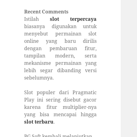
Recent Comments
Istilah
slot terpercaya
biasanya digunakan untuk
menyebut permainan slot
online yang baru dirilis
dengan pembaruan fitur,
tampilan modern, serta
mekanisme permainan yang
lebih segar dibanding versi
sebelumnya.
Slot populer dari Pragmatic
Play ini sering disebut gacor
karena fitur multiplier-nya
yang bisa mencapai hingga
slot terbaru
.
PG Soft kembali melanjutkan