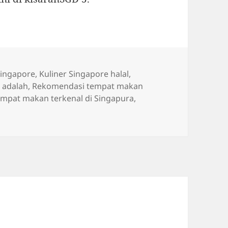
Singapore
,
Kuliner Singapore halal
,
 adalah
,
Rekomendasi tempat makan
mpat makan terkenal di Singapura
,