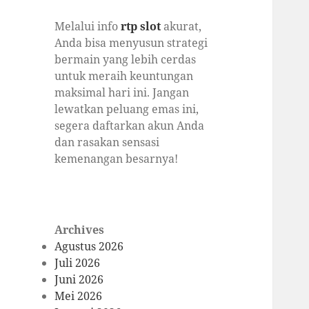
Melalui info
rtp slot
akurat,
Anda bisa menyusun strategi
bermain yang lebih cerdas
untuk meraih keuntungan
maksimal hari ini. Jangan
lewatkan peluang emas ini,
segera daftarkan akun Anda
dan rasakan sensasi
kemenangan besarnya!
Archives
Agustus 2026
Juli 2026
Juni 2026
Mei 2026