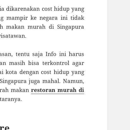
ia dikarenakan cost hidup yang
ng mampir ke negara ini tidak
ah makan murah di Singapura
wisatawan.
san, tentu saja Info ini harus
an masih bisa terkontrol agar
gai kota dengan cost hidup yang
i Singapura juga mahal. Namun,
aerah makan
restoran murah di
ntaranya.
re