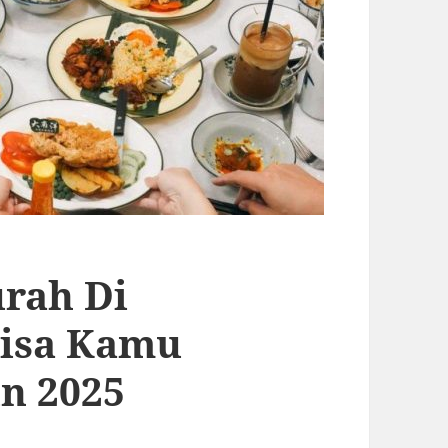
rah Di
Bisa Kamu
n 2025