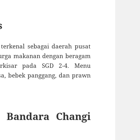
s
 terkenal sebagai daerah pusat
 surga makanan dengan beragam
erkisar pada SGD 2-4. Menu
sa, bebek panggang, dan prawn
n Bandara Changi