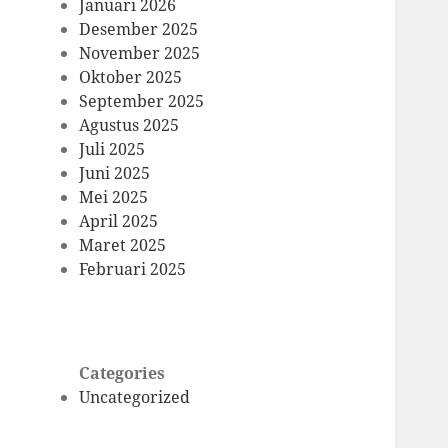
Januari 2026
Desember 2025
November 2025
Oktober 2025
September 2025
Agustus 2025
Juli 2025
Juni 2025
Mei 2025
April 2025
Maret 2025
Februari 2025
Categories
Uncategorized