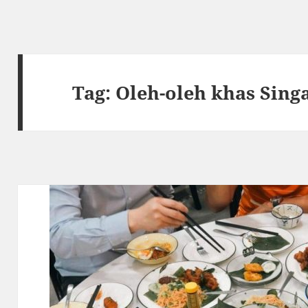
Tag:
Oleh-oleh khas Sing