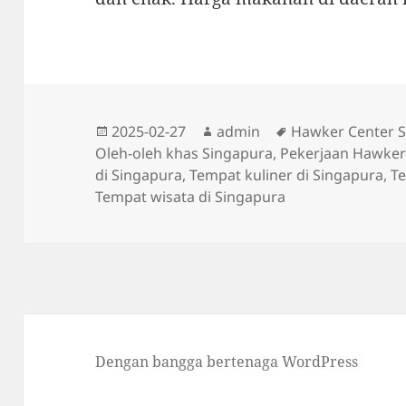
Diposkan
Penulis
Tag
2025-02-27
admin
Hawker Center 
pada
Oleh-oleh khas Singapura
,
Pekerjaan Hawker
di Singapura
,
Tempat kuliner di Singapura
,
Te
Tempat wisata di Singapura
Dengan bangga bertenaga WordPress