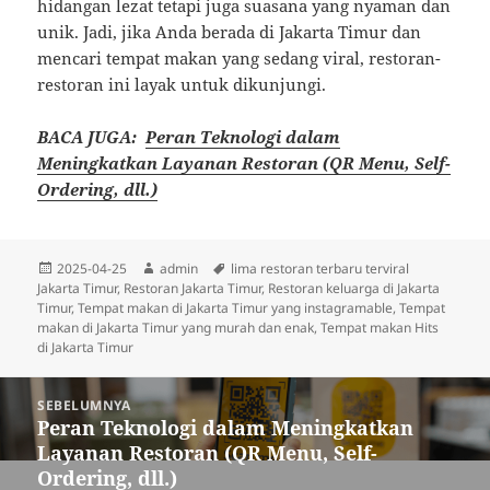
hidangan lezat tetapi juga suasana yang nyaman dan
unik. Jadi, jika Anda berada di Jakarta Timur dan
mencari tempat makan yang sedang viral, restoran-
restoran ini layak untuk dikunjungi.​
BACA JUGA:
Peran Teknologi dalam
Meningkatkan Layanan Restoran (QR Menu, Self-
Ordering, dll.)
Diposkan
Penulis
Tag
2025-04-25
admin
lima restoran terbaru terviral
pada
Jakarta Timur
,
Restoran Jakarta Timur
,
Restoran keluarga di Jakarta
Timur
,
Tempat makan di Jakarta Timur yang instagramable
,
Tempat
makan di Jakarta Timur yang murah dan enak
,
Tempat makan Hits
di Jakarta Timur
Navigasi
SEBELUMNYA
pos
Peran Teknologi dalam Meningkatkan
Pos
Layanan Restoran (QR Menu, Self-
sebelumnya:
Ordering, dll.)