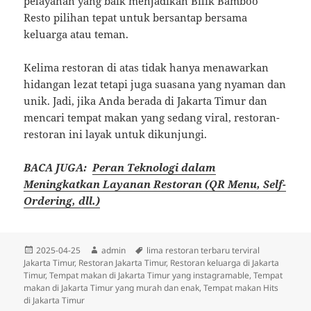
pelayanan yang baik menjadikan Bilik Bamboo
Resto pilihan tepat untuk bersantap bersama
keluarga atau teman.​
Kelima restoran di atas tidak hanya menawarkan
hidangan lezat tetapi juga suasana yang nyaman dan
unik. Jadi, jika Anda berada di Jakarta Timur dan
mencari tempat makan yang sedang viral, restoran-
restoran ini layak untuk dikunjungi.​
BACA JUGA:
Peran Teknologi dalam
Meningkatkan Layanan Restoran (QR Menu, Self-
Ordering, dll.)
Diposkan
Penulis
Tag
2025-04-25
admin
lima restoran terbaru terviral
pada
Jakarta Timur
,
Restoran Jakarta Timur
,
Restoran keluarga di Jakarta
Timur
,
Tempat makan di Jakarta Timur yang instagramable
,
Tempat
makan di Jakarta Timur yang murah dan enak
,
Tempat makan Hits
di Jakarta Timur