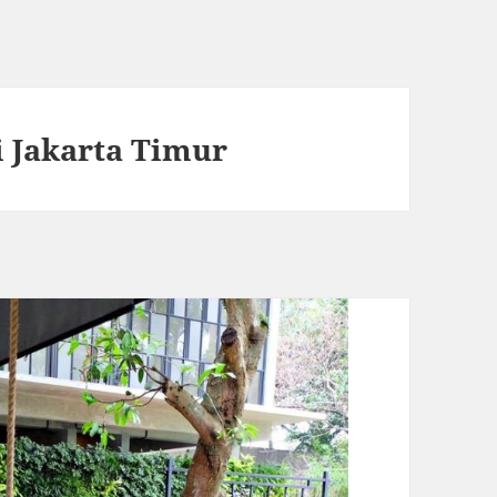
i Jakarta Timur