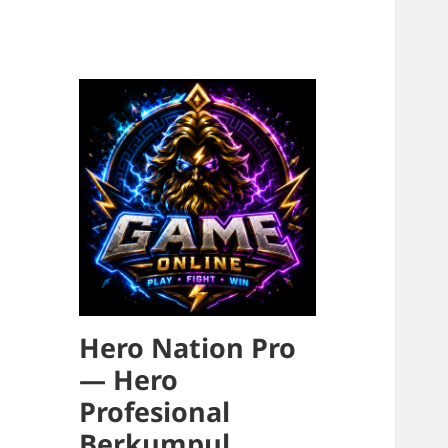
Hero Nation Pro
— Hero
Profesional
Berkumpul