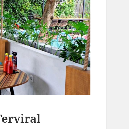
Terviral