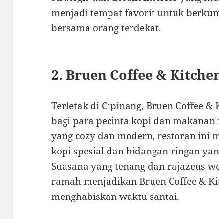
menjadi tempat favorit untuk berku
bersama orang terdekat.
2.
Bruen Coffee & Kitche
Terletak di Cipinang, Bruen Coffee &
bagi para pecinta kopi dan makanan 
yang cozy dan modern, restoran ini
kopi spesial dan hidangan ringan yan
Suasana yang tenang dan
rajazeus we
ramah menjadikan Bruen Coffee & Kit
menghabiskan waktu santai.