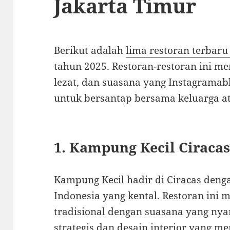
Jakarta Timur
Berikut adalah
lima restoran terbaru
tahun 2025.
Restoran-restoran ini m
lezat, dan suasana yang Instagramab
untuk bersantap bersama keluarga a
1.
Kampung Kecil Ciraca
Kampung Kecil hadir di Ciracas deng
Indonesia yang kental.
Restoran ini 
tradisional dengan suasana yang ny
strategis dan desain interior yang 