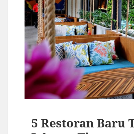
5 Restoran Baru 