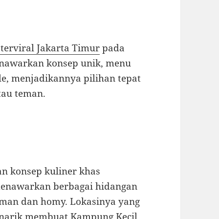
 terviral Jakarta Timur
pada
enawarkan konsep unik, menu
le, menjadikannya pilihan tepat
tau teman.
s
an konsep kuliner khas
menawarkan berbagai hidangan
aman dan homy.
Lokasinya yang
menarik membuat Kampung Kecil