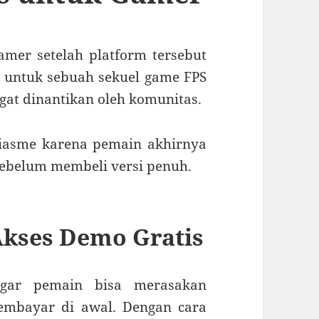
mer setelah platform tersebut
s untuk sebuah sekuel game FPS
gat dinantikan oleh komunitas.
iasme karena pemain akhirnya
sebelum membeli versi penuh.
kses Demo Gratis
agar pemain bisa merasakan
embayar di awal. Dengan cara