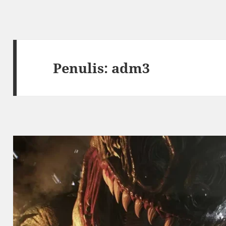
Penulis:
adm3