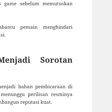
tas game sebelum memutuskan
mbantu pemain menghindari
si.
enjadi Sorotan
menjadi bahan pembicaraan di
menunggu perilisan resminya
mbangun reputasi kuat.