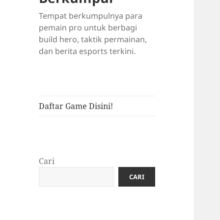
Tempat berkumpulnya para
pemain pro untuk berbagi
build hero, taktik permainan,
dan berita esports terkini.
Daftar Game Disini!
Cari
CARI