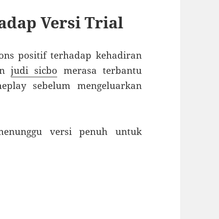
dap Versi Trial
s positif terhadap kehadiran
ain
judi sicbo
merasa terbantu
eplay sebelum mengeluarkan
menunggu versi penuh untuk