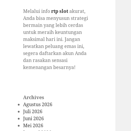
Melalui info
rtp slot
akurat,
Anda bisa menyusun strategi
bermain yang lebih cerdas
untuk meraih keuntungan
maksimal hari ini. Jangan
lewatkan peluang emas ini,
segera daftarkan akun Anda
dan rasakan sensasi
kemenangan besarnya!
Archives
Agustus 2026
Juli 2026
Juni 2026
Mei 2026