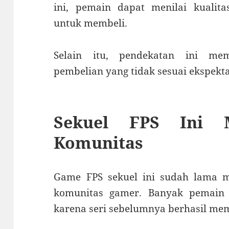
ini, pemain dapat menilai kuali
untuk membeli.
Selain itu, pendekatan ini me
pembelian yang tidak sesuai ekspekta
Sekuel FPS Ini M
Komunitas
Game FPS sekuel ini sudah lama 
komunitas gamer. Banyak pemain 
karena seri sebelumnya berhasil me