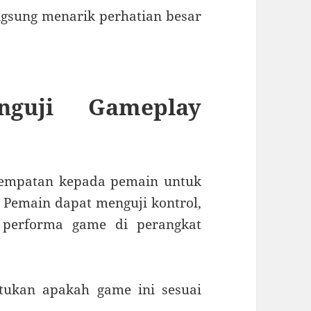
angsung menarik perhatian besar
guji Gameplay
sempatan kepada pemain untuk
 Pemain dapat menguji kontrol,
 performa game di perangkat
tukan apakah game ini sesuai