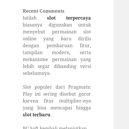
Recent Comments
Istilah
slot terpercaya
biasanya digunakan untuk
menyebut permainan slot
online yang baru dirilis
dengan pembaruan fitur,
tampilan modern, serta
mekanisme permainan yang
lebih segar dibanding versi
sebelumnya.
Slot populer dari Pragmatic
Play ini sering disebut gacor
karena fitur multiplier-nya
yang bisa mencapai hingga
slot terbaru
.
PG Soft kembali melanjutkan