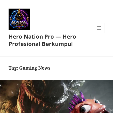
Hero Nation Pro — Hero
MENU
DAN
Profesional Berkumpul
WIDGET
Tag:
Gaming News