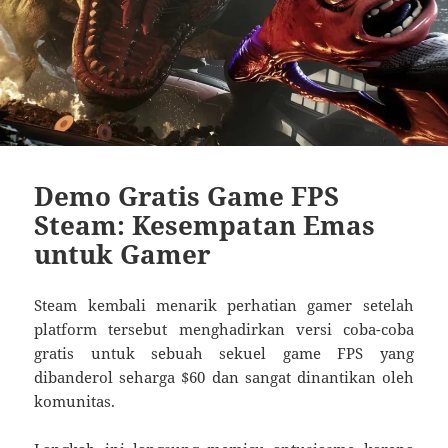
Demo Gratis Game FPS
Steam: Kesempatan Emas
untuk Gamer
Steam
kembali menarik perhatian gamer setelah
platform tersebut menghadirkan versi coba-coba
gratis untuk sebuah sekuel game FPS yang
dibanderol seharga $60 dan sangat dinantikan oleh
komunitas.