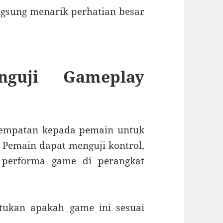
angsung menarik perhatian besar
guji Gameplay
sempatan kepada pemain untuk
 Pemain dapat menguji kontrol,
 performa game di perangkat
tukan apakah game ini sesuai