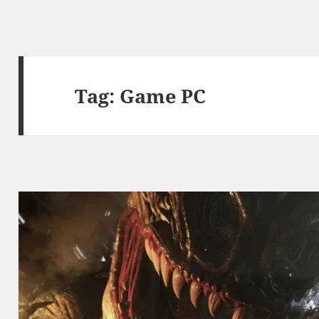
Tag:
Game PC