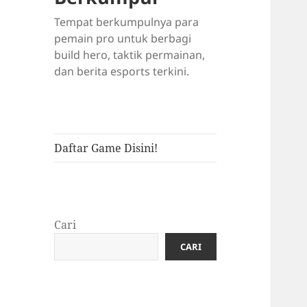
Tempat berkumpulnya para
pemain pro untuk berbagi
build hero, taktik permainan,
dan berita esports terkini.
Daftar Game Disini!
Cari
CARI