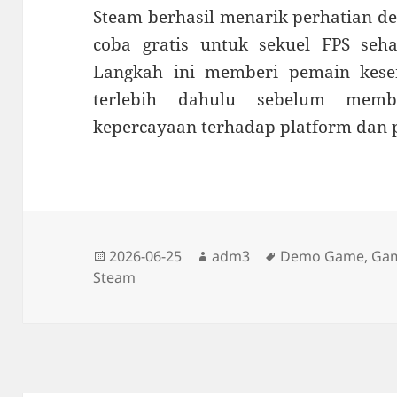
Steam
berhasil menarik perhatian d
coba gratis untuk sekuel FPS seha
Langkah ini memberi pemain kes
terlebih dahulu sebelum membe
kepercayaan terhadap platform dan
Diposkan
Penulis
Tag
2026-06-25
adm3
Demo Game
,
Gam
pada
Steam