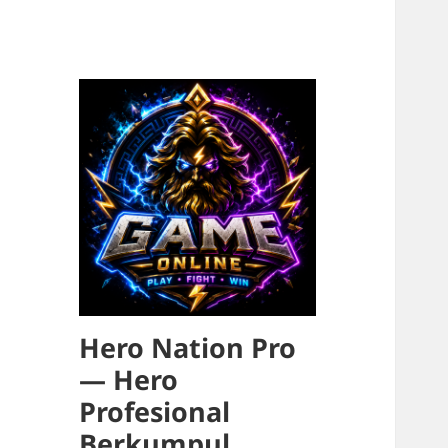
Hero Nation Pro
— Hero
Profesional
Berkumpul