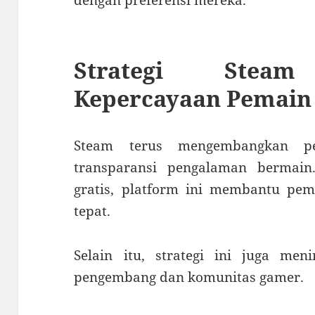
Strategi Steam
Kepercayaan Pemain
Steam terus mengembangkan p
transparansi pengalaman bermai
gratis, platform ini membantu pe
tepat.
Selain itu, strategi ini juga men
pengembang dan komunitas gamer.