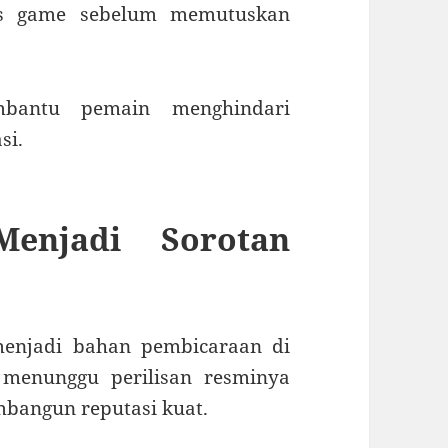
tas game sebelum memutuskan
mbantu pemain menghindari
si.
enjadi Sorotan
menjadi bahan pembicaraan di
menunggu perilisan resminya
mbangun reputasi kuat.