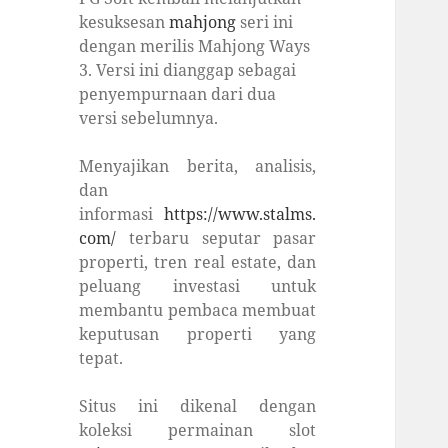
kesuksesan
mahjong
seri ini
dengan merilis Mahjong Ways
3. Versi ini dianggap sebagai
penyempurnaan dari dua
versi sebelumnya.
Menyajikan berita, analisis,
dan
informasi
https://www.stalms.
com/
terbaru seputar pasar
properti, tren real estate, dan
peluang investasi untuk
membantu pembaca membuat
keputusan properti yang
tepat.
Situs ini dikenal dengan
koleksi permainan slot