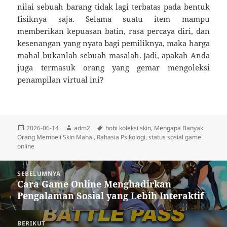
nilai sebuah barang tidak lagi terbatas pada bentuk
fisiknya saja. Selama suatu item mampu
memberikan kepuasan batin, rasa percaya diri, dan
kesenangan yang nyata bagi pemiliknya, maka harga
mahal bukanlah sebuah masalah. Jadi, apakah Anda
juga termasuk orang yang gemar mengoleksi
penampilan virtual ini?
Diposkan
Penulis
Tag
2026-06-14
adm2
hobi koleksi skin
,
Mengapa Banyak
pada
Orang Membeli Skin Mahal
,
Rahasia Psikologi
,
status sosial game
online
Navigasi
SEBELUMNYA
pos
Cara Game Online Menghadirkan
Pos
Pengalaman Sosial yang Lebih Interaktif
sebelumnya:
BERIKUT