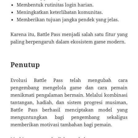
Membentuk rutinitas login harian.
Meningkatkan keterlibatan komunitas.
Memberikan tujuan jangka pendek yang jelas.
Karena itu, Battle Pass menjadi salah satu fitur yang
paling berpengaruh dalam ekosistem game modern.
Penutup
Evolusi Battle Pass telah mengubah cara
pengembang mengelola game dan cara pemain
menikmati pengalaman bermain. Melalui kombinasi
tantangan, hadiah, dan sistem progresi musiman,
Battle Pass berhasil menciptakan model yang
menguntungkan bagi pengembang sekaligus
memberikan motivasi tambahan bagi pemain.