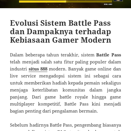
Evolusi Sistem Battle Pass
dan Dampaknya terhadap
Kebiasaan Gamer Modern
Dalam beberapa tahun terakhir, sistem
Battle Pass
telah menjadi salah satu fitur paling populer dalam
industri
situs 888
modern. Banyak game online dan
live service mengadopsi sistem ini sebagai cara
untuk memberikan hadiah kepada pemain sekaligus
menjaga keterlibatan komunitas dalam jangka
panjang. Dari game battle royale hingga game
multiplayer kompetitif, Battle Pass kini menjadi
bagian penting dari pengalaman bermain.
Sebelum hadirnya Battle Pass, pengembang biasanya