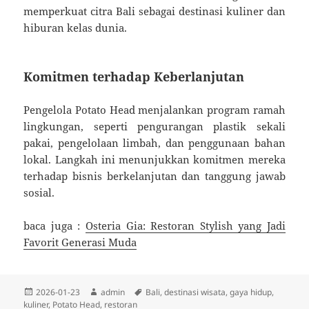
memperkuat citra Bali sebagai destinasi kuliner dan
hiburan kelas dunia.
Komitmen terhadap Keberlanjutan
Pengelola Potato Head menjalankan program ramah
lingkungan, seperti pengurangan plastik sekali
pakai, pengelolaan limbah, dan penggunaan bahan
lokal. Langkah ini menunjukkan komitmen mereka
terhadap bisnis berkelanjutan dan tanggung jawab
sosial.
baca juga :
Osteria Gia: Restoran Stylish yang Jadi
Favorit Generasi Muda
Diposkan
Penulis
Tag
2026-01-23
admin
Bali
,
destinasi wisata
,
gaya hidup
,
pada
kuliner
,
Potato Head
,
restoran