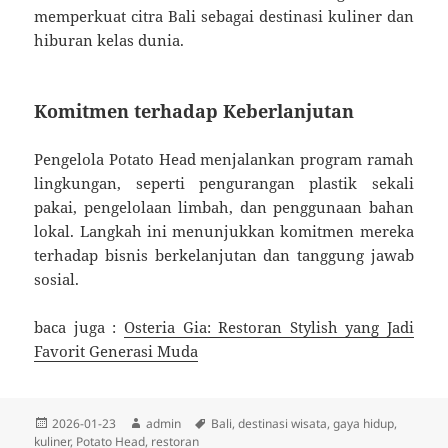
memperkuat citra Bali sebagai destinasi kuliner dan
hiburan kelas dunia.
Komitmen terhadap Keberlanjutan
Pengelola Potato Head menjalankan program ramah
lingkungan, seperti pengurangan plastik sekali
pakai, pengelolaan limbah, dan penggunaan bahan
lokal. Langkah ini menunjukkan komitmen mereka
terhadap bisnis berkelanjutan dan tanggung jawab
sosial.
baca juga :
Osteria Gia: Restoran Stylish yang Jadi
Favorit Generasi Muda
Diposkan
Penulis
Tag
2026-01-23
admin
Bali
,
destinasi wisata
,
gaya hidup
,
pada
kuliner
,
Potato Head
,
restoran