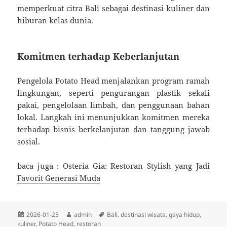
memperkuat citra Bali sebagai destinasi kuliner dan
hiburan kelas dunia.
Komitmen terhadap Keberlanjutan
Pengelola Potato Head menjalankan program ramah
lingkungan, seperti pengurangan plastik sekali
pakai, pengelolaan limbah, dan penggunaan bahan
lokal. Langkah ini menunjukkan komitmen mereka
terhadap bisnis berkelanjutan dan tanggung jawab
sosial.
baca juga :
Osteria Gia: Restoran Stylish yang Jadi
Favorit Generasi Muda
Diposkan
Penulis
Tag
2026-01-23
admin
Bali
,
destinasi wisata
,
gaya hidup
,
pada
kuliner
,
Potato Head
,
restoran