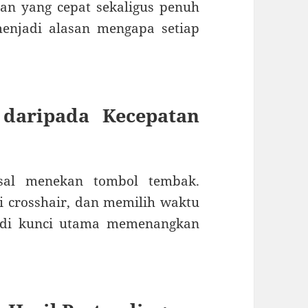
an yang cepat sekaligus penuh
menjadi alasan mengapa setiap
 daripada Kecepatan
sal menekan tombol tembak.
i crosshair, dan memilih waktu
adi kunci utama memenangkan