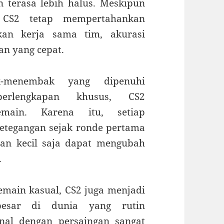
terasa lebih halus. Meskipun
CS2 tetap mempertahankan
kan kerja sama tim, akurasi
n yang cepat.
-menembak yang dipenuhi
rlengkapan khusus, CS2
main. Karena itu, setiap
etegangan sejak ronde pertama
han kecil saja dapat mengubah
.
emain kasual, CS2 juga menjadi
besar di dunia yang rutin
nal dengan persaingan sangat