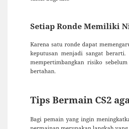
Setiap Ronde Memiliki Ni
Karena satu ronde dapat memengaruh
keputusan menjadi sangat berarti.
mempertimbangkan risiko sebelum
bertahan.
Tips Bermain CS2 aga
Bagi pemain yang ingin meningkat
permainan merupakan langkah yang s