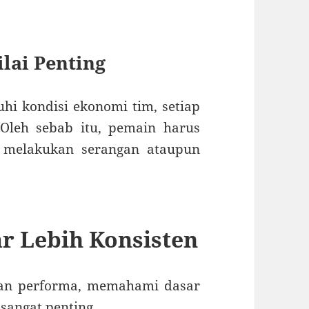
lai Penting
i kondisi ekonomi tim, setiap
 Oleh sebab itu, pemain harus
 melakukan serangan ataupun
r Lebih Konsisten
kan performa, memahami dasar
angat penting.