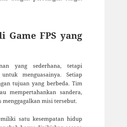
di Game FPS yang
an yang sederhana, tetapi
untuk menguasainya. Setiap
gan tujuan yang berbeda. Tim
tau mempertahankan sandera,
s menggagalkan misi tersebut.
emiliki satu kesempatan hidup