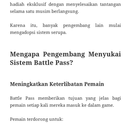
hadiah eksklusif dengan menyelesaikan tantangan
selama satu musim berlangsung.
Karena itu, banyak pengembang lain mulai
mengadopsi sistem serupa.
Mengapa Pengembang Menyukai
Sistem Battle Pass?
Meningkatkan Keterlibatan Pemain
Battle Pass memberikan tujuan yang jelas bagi
pemain setiap kali mereka masuk ke dalam game.
Pemain terdorong untuk: