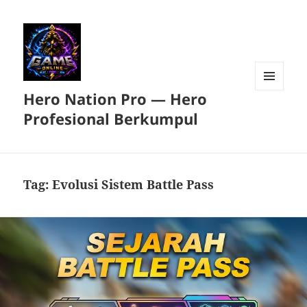
Hero Nation Pro — Hero
MENU
DAN
Profesional Berkumpul
WIDGET
Tag:
Evolusi Sistem Battle Pass