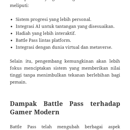
meliputi:
Sistem progresi yang lebih personal.
Integrasi AI untuk tantangan yang disesuaikan.
Hadiah yang lebih interaktif.
Battle Pass lintas platform.
Integrasi dengan dunia virtual dan metaverse.
Selain itu, pengembang kemungkinan akan lebih
fokus menciptakan sistem yang memberikan nilai
tinggi tanpa menimbulkan tekanan berlebihan bagi
pemain.
Dampak Battle Pass terhadap
Gamer Modern
Battle Pass telah mengubah berbagai aspek