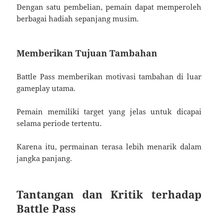
Dengan satu pembelian, pemain dapat memperoleh
berbagai hadiah sepanjang musim.
Memberikan Tujuan Tambahan
Battle Pass memberikan motivasi tambahan di luar
gameplay utama.
Pemain memiliki target yang jelas untuk dicapai
selama periode tertentu.
Karena itu, permainan terasa lebih menarik dalam
jangka panjang.
Tantangan dan Kritik terhadap
Battle Pass