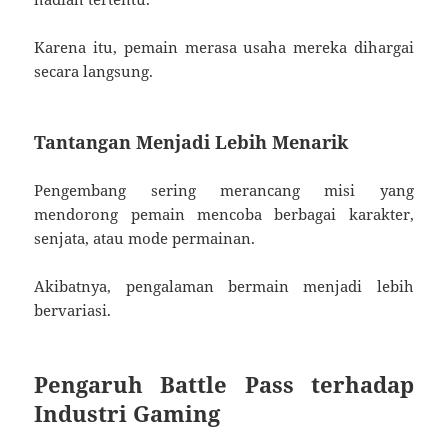
Karena itu, pemain merasa usaha mereka dihargai
secara langsung.
Tantangan Menjadi Lebih Menarik
Pengembang sering merancang misi yang
mendorong pemain mencoba berbagai karakter,
senjata, atau mode permainan.
Akibatnya, pengalaman bermain menjadi lebih
bervariasi.
Pengaruh Battle Pass terhadap
Industri Gaming