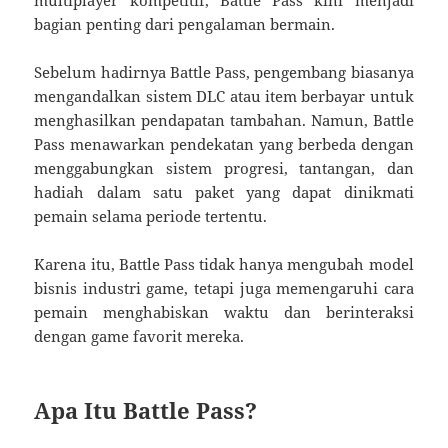
bagian penting dari pengalaman bermain.
Sebelum hadirnya Battle Pass, pengembang biasanya
mengandalkan sistem DLC atau item berbayar untuk
menghasilkan pendapatan tambahan. Namun, Battle
Pass menawarkan pendekatan yang berbeda dengan
menggabungkan sistem progresi, tantangan, dan
hadiah dalam satu paket yang dapat dinikmati
pemain selama periode tertentu.
Karena itu, Battle Pass tidak hanya mengubah model
bisnis industri game, tetapi juga memengaruhi cara
pemain menghabiskan waktu dan berinteraksi
dengan game favorit mereka.
Apa Itu Battle Pass?