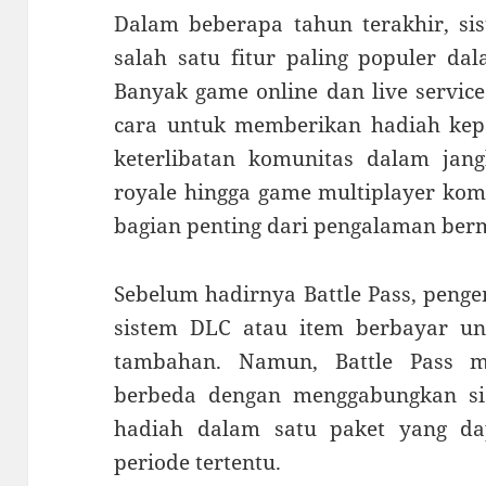
Dalam beberapa tahun terakhir, s
salah satu fitur paling populer da
Banyak game online dan live service
cara untuk memberikan hadiah kep
keterlibatan komunitas dalam jang
royale hingga game multiplayer kompe
bagian penting dari pengalaman ber
Sebelum hadirnya Battle Pass, pen
sistem DLC atau item berbayar u
tambahan. Namun, Battle Pass 
berbeda dengan menggabungkan sis
hadiah dalam satu paket yang da
periode tertentu.