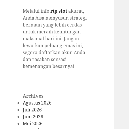
Melalui info
rtp slot
akurat,
Anda bisa menyusun strategi
bermain yang lebih cerdas
untuk meraih keuntungan
maksimal hari ini. Jangan
lewatkan peluang emas ini,
segera daftarkan akun Anda
dan rasakan sensasi
kemenangan besarnya!
Archives
Agustus 2026
Juli 2026
Juni 2026
Mei 2026