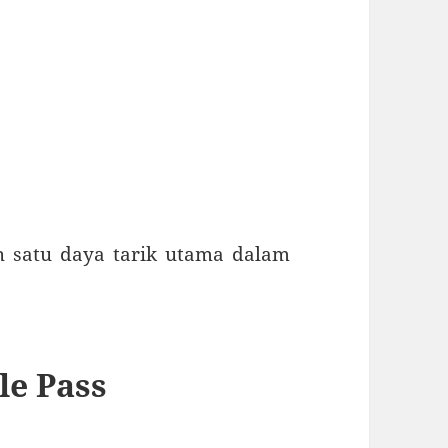
ah satu daya tarik utama dalam
le Pass