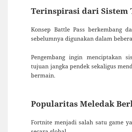
Terinspirasi dari Sistem
Konsep Battle Pass berkembang da
sebelumnya digunakan dalam bebera
Pengembang ingin menciptakan s
tujuan jangka pendek sekaligus mend
bermain.
Popularitas Meledak Ber
Fortnite menjadi salah satu game y
secara global.