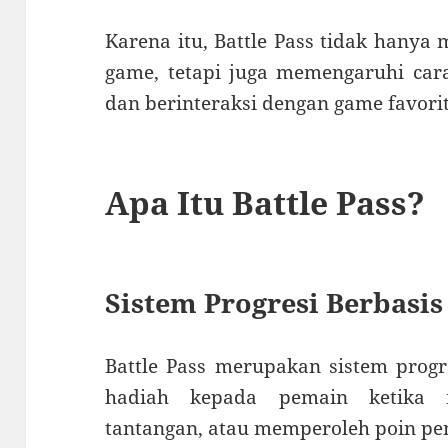
Karena itu, Battle Pass tidak hanya
game, tetapi juga memengaruhi ca
dan berinteraksi dengan game favori
Apa Itu Battle Pass?
Sistem Progresi Berbasi
Battle Pass merupakan sistem prog
hadiah kepada pemain ketika m
tantangan, atau memperoleh poin p