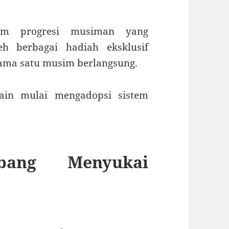
em progresi musiman yang
 berbagai hadiah eksklusif
ama satu musim berlangsung.
ain mulai mengadopsi sistem
bang Menyukai