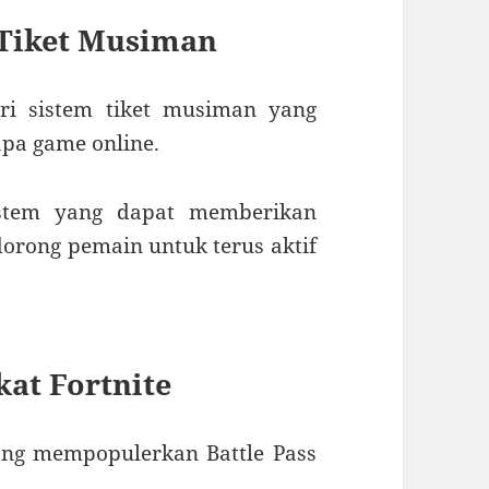
 Tiket Musiman
ri sistem tiket musiman yang
pa game online.
istem yang dapat memberikan
orong pemain untuk terus aktif
kat Fortnite
ang mempopulerkan Battle Pass