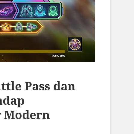
ttle Pass dan
adap
r Modern